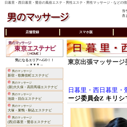
日暮里・西日暮里・鶯谷の風俗エステ・男性エステ・男性マッサージ・などの
当
含
店舗登録
スマホ版
気になるエリアへGO！！
東京出張マッサージ委
-- ▼▼▼ --
男のマッサージ
新宿・歌舞伎町エステナビ
男のマッサージ
(新)大久保・高田馬場エステナビ
日暮里・西日暮里・
男のマッサージ
ージ委員会Z キリシ
池袋・目白エステナビ
男のマッサージ
大塚・巣鴨・駒込エステナビ
男のマッサージ
(西)日暮里・鶯谷エステナビ