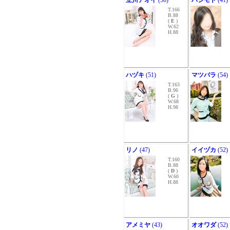
立川アオイ
(56)
ハシモト
(41)
T.166
B.88
(
E
)
W.62
H.88
ハヅキ
(51)
マツバラ
(54)
T.163
B.96
(
G
)
W.68
H.98
リノ
(47)
イイヅカ
(52)
T.160
B.88
(
D
)
W.60
H.88
アメミヤ
(43)
オオワダ
(52)