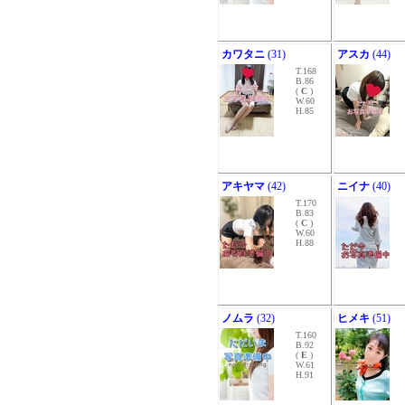
カワタニ
(31)
アスカ
(44)
T.168
B.86
(
C
)
W.60
H.85
アキヤマ
(42)
ニイナ
(40)
T.170
B.83
(
C
)
W.60
H.88
ノムラ
(32)
ヒメキ
(51)
T.160
B.92
(
E
)
W.61
H.91