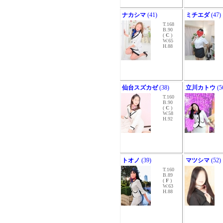
ナカシマ
(41)
ミチエダ
(47)
T.168
B.90
(
C
)
W.65
H.88
仙台スズカゼ
(38)
立川カトウ
(5
T.160
B.90
(
C
)
W.58
H.92
トオノ
(39)
マツシマ
(52)
T.160
B.89
(
F
)
W.63
H.88