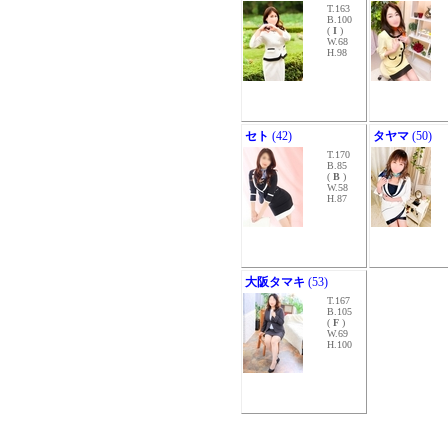
T.163
B.100
(
I
)
W.68
H.98
セト
(42)
タヤマ
(50)
T.170
B.85
(
B
)
W.58
H.87
大阪タマキ
(53)
T.167
B.105
(
F
)
W.69
H.100