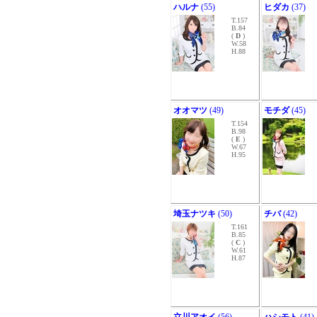
ハルナ
(55)
ヒダカ
(37)
T.157
B.84
(
D
)
W.58
H.88
オオマツ
(49)
モチダ
(45)
T.154
B.98
(
E
)
W.67
H.95
埼玉ナツキ
(50)
チバ
(42)
T.161
B.85
(
C
)
W.61
H.87