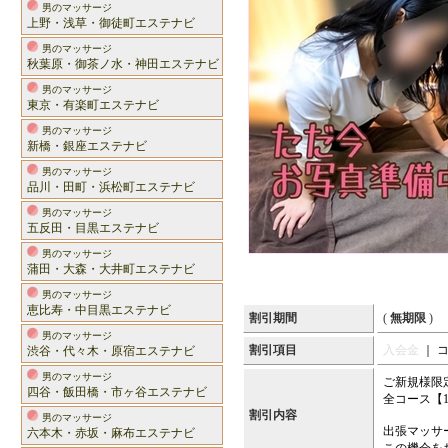
男のマッサージ
上野・浅草・御徒町エステナビ
男のマッサージ
秋葉原・御茶ノ水・神田エステナビ
男のマッサージ
東京・有楽町エステナビ
男のマッサージ
新橋・銀座エステナビ
男のマッサージ
品川・田町・浜松町エステナビ
男のマッサージ
五反田・目黒エステナビ
男のマッサージ
蒲田・大森・大井町エステナビ
男のマッサージ
恵比寿・中目黒エステナビ
割引期間
(
無期限
)
男のマッサージ
割引項目
入会金
｜ 
渋谷・代々木・原宿エステナビ
男のマッサージ
ご新規様限
四谷・飯田橋・市ヶ谷エステナビ
全コース【1
割引内容
男のマッサージ
出張マッサ
六本木・赤坂・麻布エステナビ