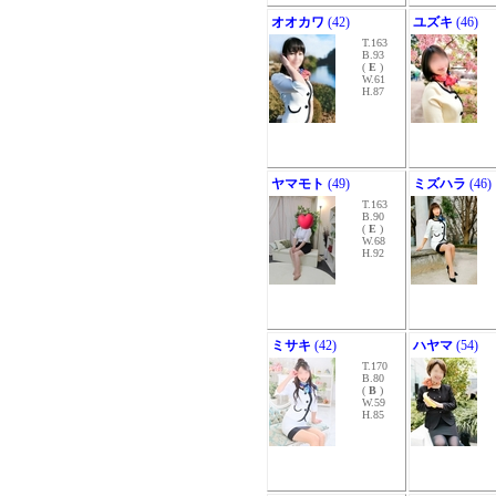
オオカワ
(42)
ユズキ
(46)
T.163
B.93
(
E
)
W.61
H.87
ヤマモト
(49)
ミズハラ
(46)
T.163
B.90
(
E
)
W.68
H.92
ミサキ
(42)
ハヤマ
(54)
T.170
B.80
(
B
)
W.59
H.85