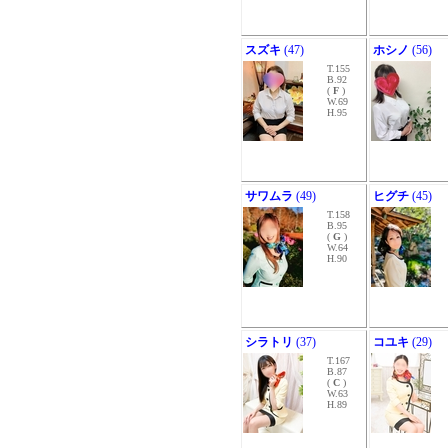
スズキ
(47)
ホシノ
(56)
T.155
B.92
(
F
)
W.69
H.95
サワムラ
(49)
ヒグチ
(45)
T.158
B.95
(
G
)
W.64
H.90
シラトリ
(37)
コユキ
(29)
T.167
B.87
(
C
)
W.63
H.89