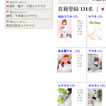
この機会を
男のマッサージ
錦糸町・亀戸・小岩エステナビ
在籍登録
131
名 ｜
■
男のマッサージ
練馬・下赤塚エステナビ
仙台ユウキ
(38)
キウチ
(28)
New
男のマッサージ
T.163
東京23区外エステナビ
B.89
(
D
)
W.63
H.90
名古屋アオ
.. (36)
アマネ
(31)
T.166
B.91
(
C
)
W.61
H.92
ヒラヤマ
(39)
タキモト
(48)
T.166
B.100
(
E
)
W.69
H.98