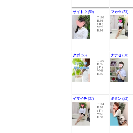
サイトウ
(50)
フカツ
(53)
T.160
B.98
(
H
)
W.70
H.96
クボ
(55)
ナナセ
(30)
T.156
B.95
(
E
)
W.66
H.95
イマイチ
(37)
ボタン
(32)
T.164
B.98
(
F
)
W.65
H.98