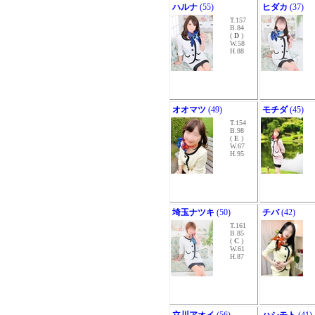
ハルナ
(55)
ヒダカ
(37)
T.157
B.84
(
D
)
W.58
H.88
オオマツ
(49)
モチダ
(45)
T.154
B.98
(
E
)
W.67
H.95
埼玉ナツキ
(50)
チバ
(42)
T.161
B.85
(
C
)
W.61
H.87