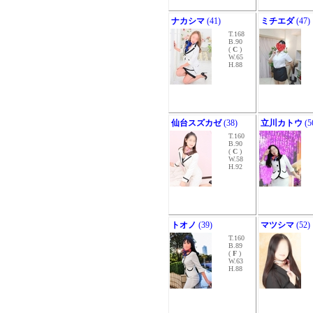
ナカシマ
(41)
ミチエダ
(47)
T.168
B.90
(
C
)
W.65
H.88
仙台スズカゼ
(38)
立川カトウ
(5
T.160
B.90
(
C
)
W.58
H.92
トオノ
(39)
マツシマ
(52)
T.160
B.89
(
F
)
W.63
H.88