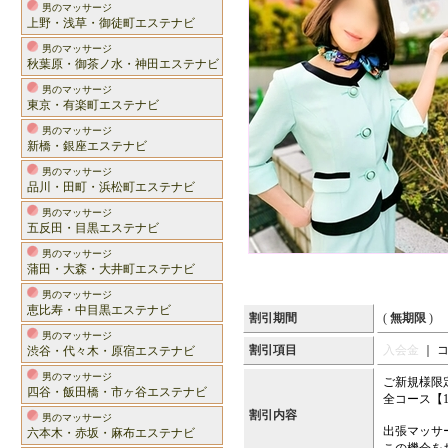
男のマッサージ
上野・浅草・御徒町エステナビ
男のマッサージ
秋葉原・御茶ノ水・神田エステナビ
男のマッサージ
東京・有楽町エステナビ
男のマッサージ
新橋・銀座エステナビ
男のマッサージ
品川・田町・浜松町エステナビ
男のマッサージ
五反田・目黒エステナビ
男のマッサージ
蒲田・大森・大井町エステナビ
男のマッサージ
恵比寿・中目黒エステナビ
割引期間
(
無期限
)
男のマッサージ
割引項目
入会金
｜ 
渋谷・代々木・原宿エステナビ
男のマッサージ
ご新規様限
四谷・飯田橋・市ヶ谷エステナビ
全コース【1
割引内容
男のマッサージ
出張マッサ
六本木・赤坂・麻布エステナビ