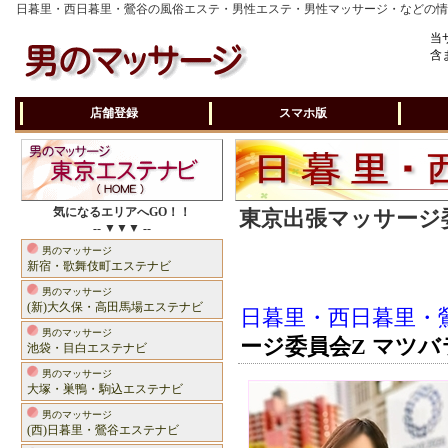
日暮里・西日暮里・鶯谷の風俗エステ・男性エステ・男性マッサージ・などの
当
含
店舗登録
スマホ版
気になるエリアへGO！！
東京出張マッサージ委
-- ▼▼▼ --
男のマッサージ
新宿・歌舞伎町エステナビ
男のマッサージ
(新)大久保・高田馬場エステナビ
日暮里・西日暮里・
男のマッサージ
ージ委員会Z マツバ
池袋・目白エステナビ
男のマッサージ
大塚・巣鴨・駒込エステナビ
男のマッサージ
(西)日暮里・鶯谷エステナビ