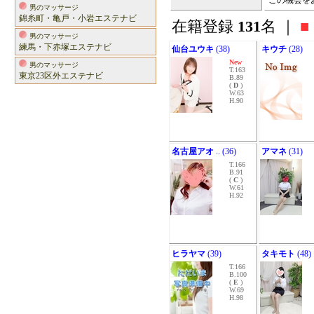
この機会を
男のマッサージ
錦糸町・亀戸・小岩エステナビ
在籍登録
131
名 ｜
■
男のマッサージ
練馬・下赤塚エステナビ
仙台ユウキ
(38)
キウチ
(28)
New
男のマッサージ
T.163
東京23区外エステナビ
B.89
(
D
)
W.63
H.90
名古屋アオ
.. (36)
アマネ
(31)
T.166
B.91
(
C
)
W.61
H.92
ヒラヤマ
(39)
タキモト
(48)
T.166
B.100
(
E
)
W.69
H.98