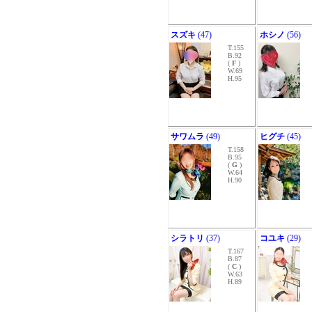
スズキ
(47)
ホシノ
(56)
T.155
B.92
(
F
)
W.69
H.95
サワムラ
(49)
ヒグチ
(45)
T.158
B.95
(
G
)
W.64
H.90
シラトリ
(37)
コユキ
(29)
T.167
B.87
(
C
)
W.63
H.89