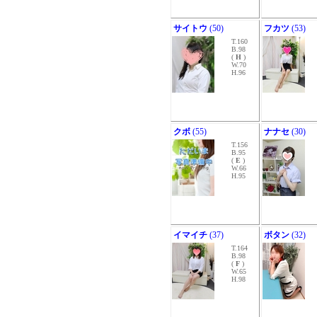
サイトウ
(50)
フカツ
(53)
T.160
B.98
(
H
)
W.70
H.96
クボ
(55)
ナナセ
(30)
T.156
B.95
(
E
)
W.66
H.95
イマイチ
(37)
ボタン
(32)
T.164
B.98
(
F
)
W.65
H.98