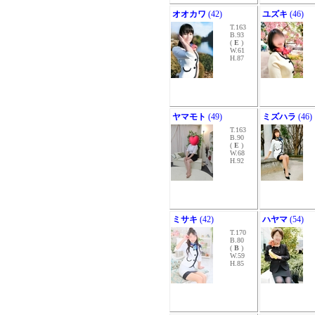
オオカワ
(42)
ユズキ
(46)
T.163
B.93
(
E
)
W.61
H.87
ヤマモト
(49)
ミズハラ
(46)
T.163
B.90
(
E
)
W.68
H.92
ミサキ
(42)
ハヤマ
(54)
T.170
B.80
(
B
)
W.59
H.85