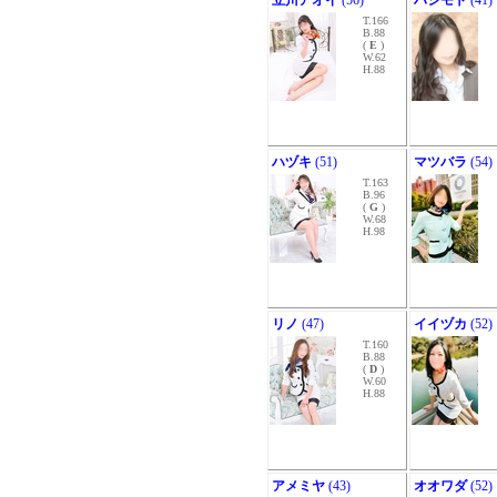
立川アオイ
(56)
ハシモト
(41)
T.166
B.88
(
E
)
W.62
H.88
ハヅキ
(51)
マツバラ
(54)
T.163
B.96
(
G
)
W.68
H.98
リノ
(47)
イイヅカ
(52)
T.160
B.88
(
D
)
W.60
H.88
アメミヤ
(43)
オオワダ
(52)