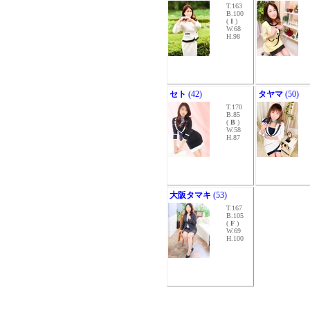
T.163
B.100
(
I
)
W.68
H.98
セト
(42)
タヤマ
(50)
T.170
B.85
(
B
)
W.58
H.87
大阪タマキ
(53)
T.167
B.105
(
F
)
W.69
H.100