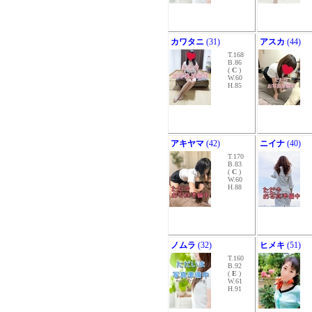
カワタニ
(31)
アスカ
(44)
T.168
B.86
(
C
)
W.60
H.85
アキヤマ
(42)
ニイナ
(40)
T.170
B.83
(
C
)
W.60
H.88
ノムラ
(32)
ヒメキ
(51)
T.160
B.92
(
E
)
W.61
H.91