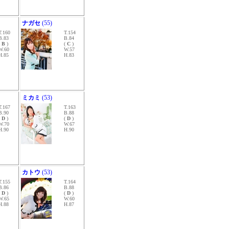
ナガセ
(55)
T.160
T.154
B.83
B.84
(
B
)
(
C
)
W.60
W.57
H.85
H.83
ミカミ
(53)
T.167
T.163
B.90
B.88
(
D
)
(
D
)
W.70
W.67
H.90
H.90
カトウ
(53)
T.155
T.164
B.86
B.88
(
D
)
(
D
)
W.65
W.60
H.88
H.87