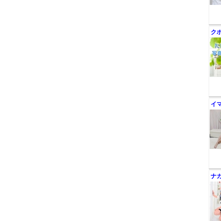
ク
イ
ナ