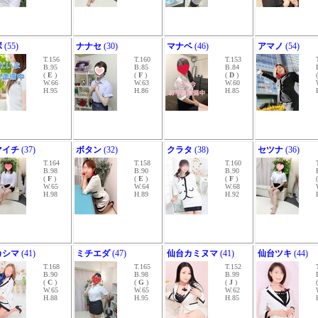
ボ
(55)
ナナセ
(30)
マナベ
(46)
アマノ
(54)
T.156
T.160
T.153
B.95
B.85
B.84
(
E
)
(
F
)
(
D
)
W.66
W.63
W.60
H.95
H.86
H.85
マイチ
(37)
ボタン
(32)
クラタ
(38)
セツナ
(36)
T.164
T.158
T.160
B.98
B.90
B.90
(
F
)
(
E
)
(
F
)
W.65
W.64
W.68
H.98
H.89
H.92
カシマ
(41)
ミチエダ
(47)
仙台カミヌマ
(41)
仙台ツキ
(44)
T.168
T.165
T.152
B.90
B.98
B.99
(
C
)
(
G
)
(
J
)
W.65
W.65
W.62
H.88
H.95
H.85