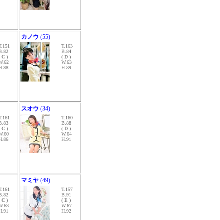
カノウ
(55)
T.151
T.163
B.82
B.84
(
C
)
(
D
)
W.62
W.63
H.88
H.89
スオウ
(34)
T.161
T.160
B.83
B.88
(
C
)
(
D
)
W.60
W.64
H.86
H.91
マミヤ
(49)
T.161
T.157
B.82
B.91
(
C
)
(
E
)
W.63
W.67
H.91
H.92