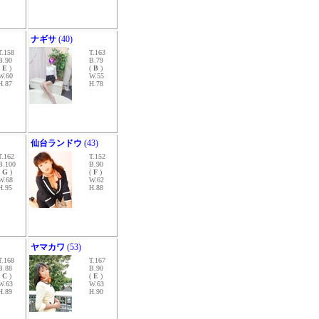
ナギサ
(40)
T.158
T.163
B.90
B.79
(
E
)
(
B
)
W.60
W.55
H.87
H.78
仙台ランドウ
(43)
T.162
T.152
B.100
B.90
(
G
)
(
F
)
W.68
W.62
H.95
H.88
ヤマカワ
(53)
T.168
T.167
B.88
B.90
(
C
)
(
E
)
W.63
W.63
H.89
H.90