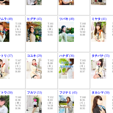
ワムラ
(49)
ヒグチ
(45)
ツバキ
(49)
ミヤタ
(41)
T.158
T.161
T.160
B.95
B.88
B.86
(
G
)
(
D
)
(
D
)
W.64
W.65
W.60
H.90
H.85
H.88
ラトリ
(37)
コユキ
(29)
ハナダ
(36)
タチバナ
(55)
T.167
T.162
T.165
B.87
B.88
B.95
(
C
)
(
E
)
(
E
)
W.63
W.63
W.66
H.89
H.90
H.97
イトウ
(50)
フカツ
(53)
フジナミ
(45)
タカシマ
(50)
T.160
T.152
T.160
B.98
B.83
B.95
(
H
)
(
D
)
(
C
)
W.70
W.58
W.63
H.96
H.80
H.95