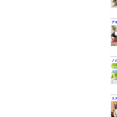
ア
ノ
ス