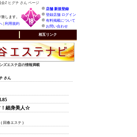
Z ヒグチ さん ページ
店舗 新規登録
登録店舗 ログイン
り致します。
有料掲載について
へ
|
利用規約
お問い合わせ
相互リンク
 メンズエステ店の情報満載
チ さん
H.85
す！細身美人☆
( 回春エステ )