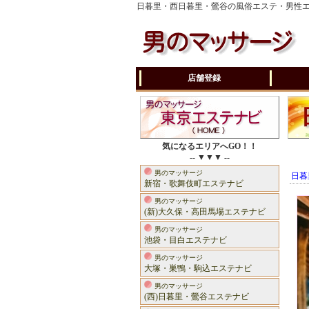
日暮里・西日暮里・鶯谷の風俗エステ・男性
店舗登録
気になるエリアへGO！！
-- ▼▼▼ --
男のマッサージ
日暮
新宿・歌舞伎町エステナビ
男のマッサージ
(新)大久保・高田馬場エステナビ
男のマッサージ
池袋・目白エステナビ
男のマッサージ
大塚・巣鴨・駒込エステナビ
男のマッサージ
(西)日暮里・鶯谷エステナビ