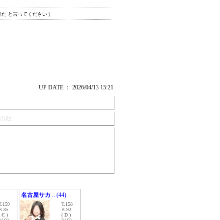
見た と言ってください )
UP DATE ： 2026/04/13 15:21
の他
名古屋サカ
.. (44)
T.159
T.158
B.85
B.92
(
C
)
(
D
)