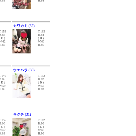
H.88
H.84
カワカミ
(32)
T.153
T.163
B.88
B.84
(
E
)
(
D
)
W.62
W.60
H.89
H.86
ウエハラ
(30)
T.146
T.153
B.85
B.82
(
E
)
(
D
)
W.59
W.56
H.86
H.83
キクチ
(31)
T.155
T.162
B.90
B.90
(
C
)
(
E
)
W.62
W.60
H.88
H.90