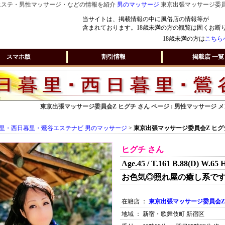
エステ・男性マッサージ・などの情報を紹介
男のマッサージ
東京出張マッサージ委員会
当サイトは、掲載情報の中に風俗店の情報等が
含まれております。18歳未満の方の観覧は固くお断
18歳未満の方は
こちら
スマホ版
割引情報
掲載店 一覧
東京出張マッサージ委員会Z ヒグチ さん ページ : 男性マッサージ
里・西日暮里・鶯谷エステナビ 男のマッサージ
>
東京出張マッサージ委員会Z ヒグ
ヒグチ さん
Age.45 / T.161 B.88(D) W.65 
お色気◎照れ屋の癒し系で
在籍店 ：
東京出張マッサージ委員会Z
地域 ： 新宿・歌舞伎町 新宿区