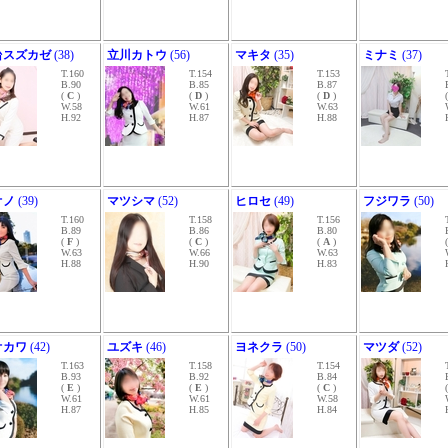
台スズカゼ
(38)
立川カトウ
(56)
マキタ
(35)
ミナミ
(37)
T.160
T.154
T.153
B.90
B.85
B.87
(
C
)
(
D
)
(
D
)
W.58
W.61
W.63
H.92
H.87
H.88
オノ
(39)
マツシマ
(52)
ヒロセ
(49)
フジワラ
(50)
T.160
T.158
T.156
B.89
B.86
B.80
(
F
)
(
C
)
(
A
)
W.63
W.66
W.63
H.88
H.90
H.83
オカワ
(42)
ユズキ
(46)
ヨネクラ
(50)
マツダ
(52)
T.163
T.158
T.154
B.93
B.92
B.84
(
E
)
(
E
)
(
C
)
W.61
W.61
W.58
H.87
H.85
H.84