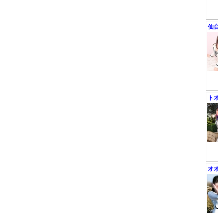
仙
ト
オ