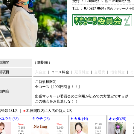
受付 ： 12時00分 ～ 翌日05時00分 迄
TEL ：
03-5937-0604
( 男のマッサージ を
引期間
(
無期限
)
引項目
入会金
｜ コース料金 ｜
延長料金
｜
交通費
｜
指名料金
｜
そ
ご新規様限定
全コース【1000円引き！！】
引内容
出張マッサージ委員会のご利用が初めての方限定です☆彡
この機会をお見逃しなく！
籍登録
131
名 ｜
■
31日間以内に入店の新人
2
名
台ユウキ
(38)
キウチ
(28)
ヒカル
(44)
オカダ
(39)
New
New
T.148
T.163
T.160
B.85
B.89
B.97
(
C
)