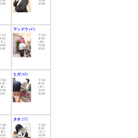
W.60
W.68
H.88
H.98
アンドウ
(47)
T.157
T.153
B.83
B.83
(
C
)
(
D
)
W.60
W.60
H.80
H.83
ヒガ
(43)
T.162
T.151
B.85
B.91
(
D
)
(
F
)
W.58
W.63
H.85
H.88
タオ
(37)
T.160
T.162
B.89
B.81
(
D
)
(
C
)
W.63
W.58