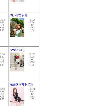
ヨシザワ
(49)
T.158
T.154
B.95
B.84
(
D
)
(
C
)
W.68
W.63
H.93
H.84
マツノ
(39)
T.150
T.170
B.86
B.80
(
D
)
(
D
)
W.62
W.68
H.87
H.98
仙台スギモト
(52)
T.160
T.171
B.86
B.90
(
C
)
(
D
)
W.58
W.62
H.85
H.93