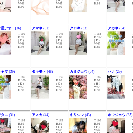
(
D
)
(
G
)
W.65
W.63
W.65
H.88
H.90
H.95
古屋アオ
.. (36)
アマネ
(31)
クロキ
(53)
アカネ
(34)
T.166
T.149
T.168
B.91
B.88
B.102
(
C
)
(
E
)
(
F
)
W.61
W.58
W.67
H.92
H.84
H.89
ラヤマ
(39)
タキモト
(48)
カミジョウ
(54)
ハナ
(29)
T.166
T.156
T.165
B.100
B.86
B.98
(
E
)
(
C
)
(
H
)
W.69
W.64
W.64
H.98
H.90
H.90
ワタニ
(31)
アスカ
(44)
キリシマ
(43)
ホウジョウ
(35)
T.168
T.163
T.160
B.86
B.86
B.92
(
C
)
(
C
)
(
F
)
W.60
W.65
W.67