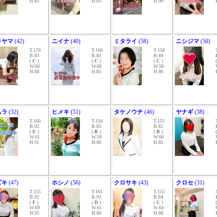
H.85
H.85
H.90
キヤマ
(42)
ニイナ
(40)
ミタライ
(58)
ニシジマ
(50)
T.170
T.160
T.158
B.83
B.83
B.84
(
C
)
(
C
)
(
C
)
W.60
W.60
W.58
H.88
H.85
H.86
ムラ
(32)
ヒメキ
(51)
タケノウチ
(46)
ヤナギ
(38)
T.160
T.156
T.155
B.92
B.83
B.82
(
E
)
(
B
)
(
B
)
W.61
W.58
W.60
H.91
H.86
H.85
ズキ
(47)
ホシノ
(56)
クロサキ
(43)
クロセ
(31)
T.155
T.161
T.155
B.92
B.93
B.84
(
F
)
(
D
)
(
C
)
W.69
W.61
W.64
H.95
H.88
H.88