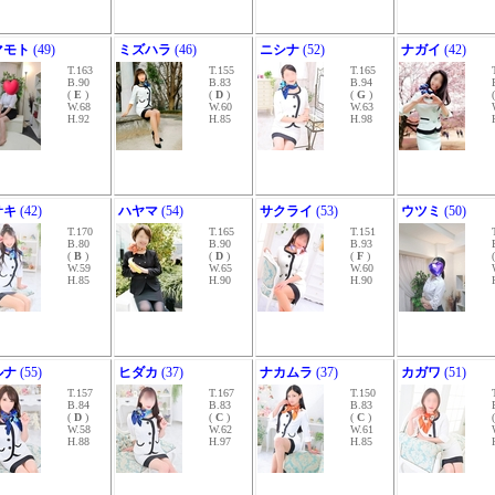
マモト
(49)
ミズハラ
(46)
ニシナ
(52)
ナガイ
(42)
T.163
T.155
T.165
B.90
B.83
B.94
(
E
)
(
D
)
(
G
)
W.68
W.60
W.63
H.92
H.85
H.98
サキ
(42)
ハヤマ
(54)
サクライ
(53)
ウツミ
(50)
T.170
T.165
T.151
B.80
B.90
B.93
(
B
)
(
D
)
(
F
)
W.59
W.65
W.60
H.85
H.90
H.90
ルナ
(55)
ヒダカ
(37)
ナカムラ
(37)
カガワ
(51)
T.157
T.167
T.150
B.84
B.83
B.83
(
D
)
(
C
)
(
C
)
W.58
W.62
W.61
H.88
H.97
H.85