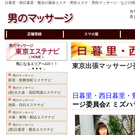
日暮里・西日暮里・鶯谷の風俗エステ・男性エステ・男性マッサージ・などの
当
含
店舗登録
スマホ版
気になるエリアへGO！！
東京出張マッサージ委
-- ▼▼▼ --
男のマッサージ
新宿・歌舞伎町エステナビ
男のマッサージ
(新)大久保・高田馬場エステナビ
日暮里・西日暮里・
男のマッサージ
ージ委員会Z ミズハ
池袋・目白エステナビ
男のマッサージ
大塚・巣鴨・駒込エステナビ
男のマッサージ
(西)日暮里・鶯谷エステナビ