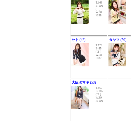
T.163
B.100
(
I
)
W.68
H.98
セト
(42)
タヤマ
(50)
T.170
B.85
(
B
)
W.58
H.87
大阪タマキ
(53)
T.167
B.105
(
F
)
W.69
H.100