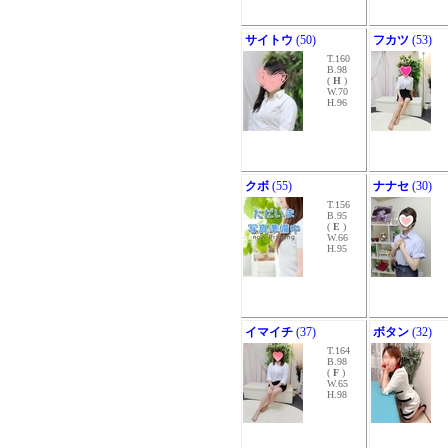
サイトウ
(50)
フカツ
(53)
T.160
B.98
(
H
)
W.70
H.96
クボ
(55)
ナナセ
(30)
T.156
B.95
(
E
)
W.66
H.95
イマイチ
(37)
ボタン
(32)
T.164
B.98
(
F
)
W.65
H.98