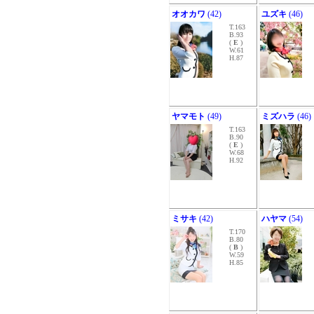
オオカワ
(42)
ユズキ
(46)
T.163
B.93
(
E
)
W.61
H.87
ヤマモト
(49)
ミズハラ
(46)
T.163
B.90
(
E
)
W.68
H.92
ミサキ
(42)
ハヤマ
(54)
T.170
B.80
(
B
)
W.59
H.85