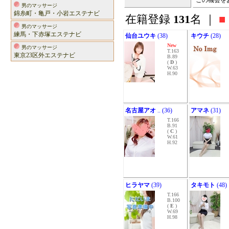
この機会を
男のマッサージ
錦糸町・亀戸・小岩エステナビ
在籍登録
131
名 ｜
■
男のマッサージ
練馬・下赤塚エステナビ
仙台ユウキ
(38)
キウチ
(28)
New
男のマッサージ
T.163
東京23区外エステナビ
B.89
(
D
)
W.63
H.90
名古屋アオ
.. (36)
アマネ
(31)
T.166
B.91
(
C
)
W.61
H.92
ヒラヤマ
(39)
タキモト
(48)
T.166
B.100
(
E
)
W.69
H.98