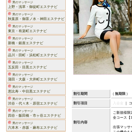
男のマッサージ
上野・浅草・御徒町エステナビ
男のマッサージ
秋葉原・御茶ノ水・神田エステナビ
男のマッサージ
東京・有楽町エステナビ
男のマッサージ
新橋・銀座エステナビ
男のマッサージ
品川・田町・浜松町エステナビ
男のマッサージ
五反田・目黒エステナビ
男のマッサージ
蒲田・大森・大井町エステナビ
男のマッサージ
恵比寿・中目黒エステナビ
割引期間
(
無期限
)
男のマッサージ
割引項目
入会金
｜ 
渋谷・代々木・原宿エステナビ
男のマッサージ
ご新規様限
四谷・飯田橋・市ヶ谷エステナビ
全コース【1
割引内容
男のマッサージ
出張マッサ
六本木・赤坂・麻布エステナビ