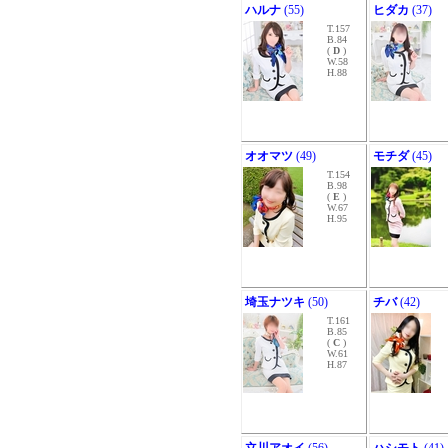
ハルナ
(55)
ヒダカ
(37)
T.157
B.84
(
D
)
W.58
H.88
オオマツ
(49)
モチダ
(45)
T.154
B.98
(
E
)
W.67
H.95
埼玉ナツキ
(50)
チバ
(42)
T.161
B.85
(
C
)
W.61
H.87