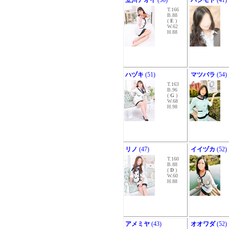
立川アオイ
(56)
ハシモト
(41)
T.166
B.88
(
E
)
W.62
H.88
ハヅキ
(51)
マツバラ
(54)
T.163
B.96
(
G
)
W.68
H.98
リノ
(47)
イイヅカ
(52)
T.160
B.88
(
D
)
W.60
H.88
アメミヤ
(43)
オオワダ
(52)