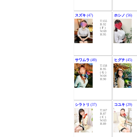
スズキ
(47)
ホシノ
(56)
T.155
B.92
(
F
)
W.69
H.95
サワムラ
(49)
ヒグチ
(45)
T.158
B.95
(
G
)
W.64
H.90
シラトリ
(37)
コユキ
(29)
T.167
B.87
(
C
)
W.63
H.89