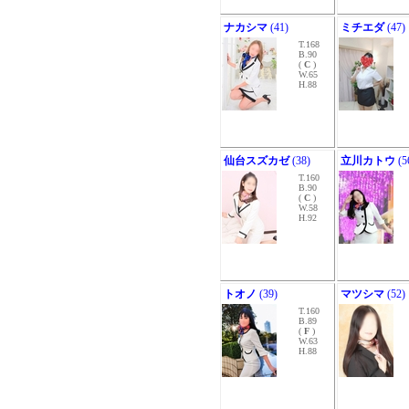
ナカシマ
(41)
ミチエダ
(47)
T.168
B.90
(
C
)
W.65
H.88
仙台スズカゼ
(38)
立川カトウ
(5
T.160
B.90
(
C
)
W.58
H.92
トオノ
(39)
マツシマ
(52)
T.160
B.89
(
F
)
W.63
H.88