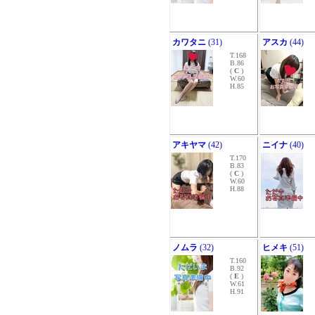
カワタニ
(31)
アスカ
(44)
T.168
B.86
(
C
)
W.60
H.85
アキヤマ
(42)
ニイナ
(40)
T.170
B.83
(
C
)
W.60
H.88
ノムラ
(32)
ヒメキ
(51)
T.160
B.92
(
E
)
W.61
H.91