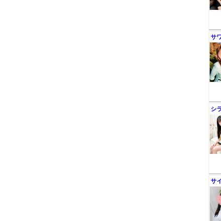
サ
シ
サ