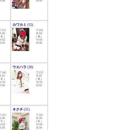
H.88
H.84
カワカミ
(32)
T.153
T.163
B.88
B.84
(
E
)
(
D
)
W.62
W.60
H.89
H.86
ウエハラ
(30)
T.146
T.153
B.85
B.82
(
E
)
(
D
)
W.59
W.56
H.86
H.83
キクチ
(31)
T.155
T.162
B.90
B.90
(
C
)
(
E
)
W.62
W.60
H.88
H.90