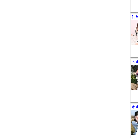
仙
ト
オ