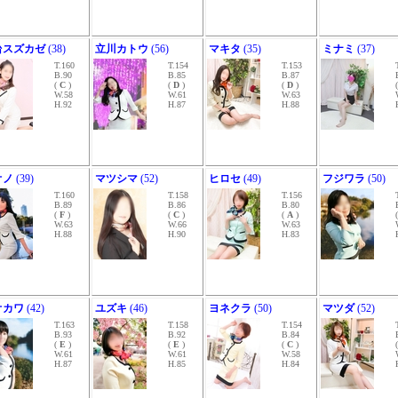
台スズカゼ
(38)
立川カトウ
(56)
マキタ
(35)
ミナミ
(37)
T.160
T.154
T.153
B.90
B.85
B.87
(
C
)
(
D
)
(
D
)
W.58
W.61
W.63
H.92
H.87
H.88
オノ
(39)
マツシマ
(52)
ヒロセ
(49)
フジワラ
(50)
T.160
T.158
T.156
B.89
B.86
B.80
(
F
)
(
C
)
(
A
)
W.63
W.66
W.63
H.88
H.90
H.83
オカワ
(42)
ユズキ
(46)
ヨネクラ
(50)
マツダ
(52)
T.163
T.158
T.154
B.93
B.92
B.84
(
E
)
(
E
)
(
C
)
W.61
W.61
W.58
H.87
H.85
H.84