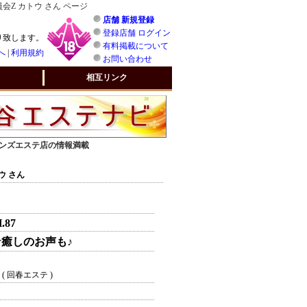
Z カトウ さん ページ
店舗 新規登録
登録店舗 ログイン
り致します。
有料掲載について
へ
|
利用規約
お問い合わせ
相互リンク
 メンズエステ店の情報満載
ウ さん
H.87
癒しのお声も♪
( 回春エステ )