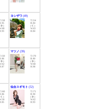
ヨシザワ
(49)
T.158
T.154
B.95
B.84
(
D
)
(
C
)
W.68
W.63
H.93
H.84
マツノ
(39)
T.150
T.170
B.86
B.80
(
D
)
(
D
)
W.62
W.68
H.87
H.98
仙台スギモト
(52)
T.160
T.171
B.86
B.90
(
C
)
(
D
)
W.58
W.62
H.85
H.93