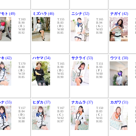
マモト
(49)
ミズハラ
(46)
ニシナ
(52)
ナガイ
(42)
T.163
T.155
T.165
B.90
B.83
B.94
(
E
)
(
D
)
(
G
)
W.68
W.60
W.63
H.92
H.85
H.98
サキ
(42)
ハヤマ
(54)
サクライ
(53)
ウツミ
(50)
T.170
T.165
T.151
B.80
B.90
B.93
(
B
)
(
D
)
(
F
)
W.59
W.65
W.60
H.85
H.90
H.90
ルナ
(55)
ヒダカ
(37)
ナカムラ
(37)
カガワ
(51)
T.157
T.167
T.150
B.84
B.83
B.83
(
D
)
(
C
)
(
C
)
W.58
W.62
W.61
H.88
H.97
H.85