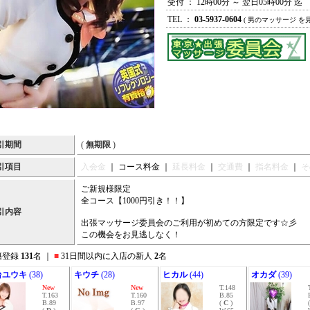
受付 ： 12時00分 ～ 翌日05時00分 迄
TEL ：
03-5937-0604
( 男のマッサージ を
引期間
(
無期限
)
引項目
入会金
｜ コース料金 ｜
延長料金
｜
交通費
｜
指名料金
｜
そ
ご新規様限定
全コース【1000円引き！！】
引内容
出張マッサージ委員会のご利用が初めての方限定です☆彡
この機会をお見逃しなく！
籍登録
131
名 ｜
■
31日間以内に入店の新人
2
名
台ユウキ
(38)
キウチ
(28)
ヒカル
(44)
オカダ
(39)
New
New
T.148
T.163
T.160
B.85
B.89
B.97
(
C
)