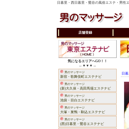
日暮里・西日暮里・鶯谷の風俗エステ・男性
店舗登録
気になるエリアへGO！！
-- ▼▼▼ --
男のマッサージ
日暮
新宿・歌舞伎町エステナビ
男のマッサージ
(新)大久保・高田馬場エステナビ
男のマッサージ
池袋・目白エステナビ
男のマッサージ
大塚・巣鴨・駒込エステナビ
男のマッサージ
(西)日暮里・鶯谷エステナビ