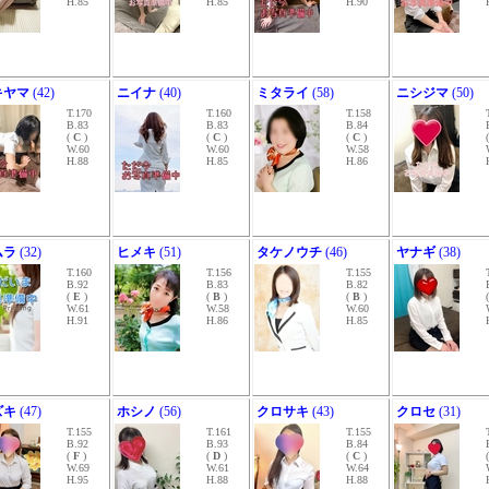
H.85
H.85
H.90
キヤマ
(42)
ニイナ
(40)
ミタライ
(58)
ニシジマ
(50)
T.170
T.160
T.158
B.83
B.83
B.84
(
C
)
(
C
)
(
C
)
W.60
W.60
W.58
H.88
H.85
H.86
ムラ
(32)
ヒメキ
(51)
タケノウチ
(46)
ヤナギ
(38)
T.160
T.156
T.155
B.92
B.83
B.82
(
E
)
(
B
)
(
B
)
W.61
W.58
W.60
H.91
H.86
H.85
ズキ
(47)
ホシノ
(56)
クロサキ
(43)
クロセ
(31)
T.155
T.161
T.155
B.92
B.93
B.84
(
F
)
(
D
)
(
C
)
W.69
W.61
W.64
H.95
H.88
H.88