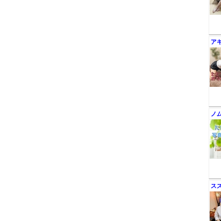
ア
ノ
ス