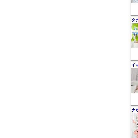
ク
イ
ナ