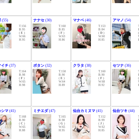
ボ
(55)
ナナセ
(30)
マナベ
(46)
アマノ
(54)
T.156
T.160
T.153
B.95
B.85
B.84
(
E
)
(
F
)
(
D
)
W.66
W.63
W.60
H.95
H.86
H.85
マイチ
(37)
ボタン
(32)
クラタ
(38)
セツナ
(36)
T.164
T.158
T.160
B.98
B.90
B.90
(
F
)
(
E
)
(
F
)
W.65
W.64
W.68
H.98
H.89
H.92
カシマ
(41)
ミチエダ
(47)
仙台カミヌマ
(41)
仙台ツキ
(44)
T.168
T.165
T.152
B.90
B.98
B.99
(
C
)
(
G
)
(
J
)
W.65
W.65
W.62
H.88
H.95
H.85