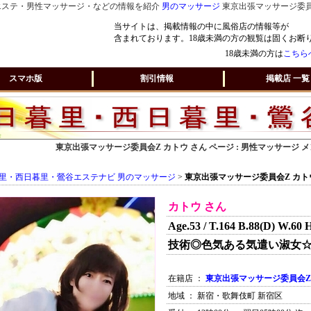
エステ・男性マッサージ・などの情報を紹介
男のマッサージ
東京出張マッサージ委員会
当サイトは、掲載情報の中に風俗店の情報等が
含まれております。18歳未満の方の観覧は固くお断
18歳未満の方は
こちら
スマホ版
割引情報
掲載店 一覧
東京出張マッサージ委員会Z カトウ さん ページ : 男性マッサージ
里・西日暮里・鶯谷エステナビ 男のマッサージ
>
東京出張マッサージ委員会Z カト
カトウ さん
Age.53 / T.164 B.88(D) W.60 
技術◎色気ある気遣い淑女☆
在籍店 ：
東京出張マッサージ委員会Z
地域 ： 新宿・歌舞伎町 新宿区