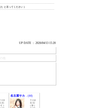
見た と言ってください )
UP DATE ： 2026/04/13 15:20
の他
名古屋サカ
.. (44)
T.159
T.158
B.85
B.92
(
C
)
(
D
)