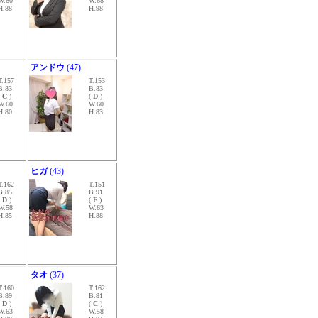
W.60
W.68
H.88
H.98
アンドウ
(47)
T.157
T.153
B.83
B.83
(
C
)
(
D
)
W.60
W.60
H.80
H.83
ヒガ
(43)
T.162
T.151
B.85
B.91
(
D
)
(
F
)
W.58
W.63
H.85
H.88
タオ
(37)
T.160
T.162
B.89
B.81
(
D
)
(
C
)
W.63
W.58