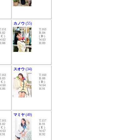
カノウ
(55)
T.151
T.163
B.82
B.84
(
C
)
(
D
)
W.62
W.63
H.88
H.89
スオウ
(34)
T.161
T.160
B.83
B.88
(
C
)
(
D
)
W.60
W.64
H.86
H.91
マミヤ
(49)
T.161
T.157
B.82
B.91
(
C
)
(
E
)
W.63
W.67
H.91
H.92