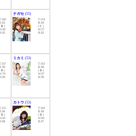
ナガセ
(55)
T.160
T.154
B.83
B.84
(
B
)
(
C
)
W.60
W.57
H.85
H.83
ミカミ
(53)
T.167
T.163
B.90
B.88
(
D
)
(
D
)
W.70
W.67
H.90
H.90
カトウ
(53)
T.155
T.164
B.86
B.88
(
D
)
(
D
)
W.65
W.60
H.88
H.87