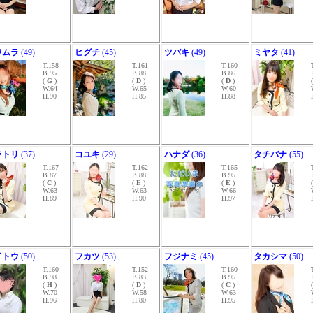
ワムラ
(49)
ヒグチ
(45)
ツバキ
(49)
ミヤタ
(41)
T.158
T.161
T.160
B.95
B.88
B.86
(
G
)
(
D
)
(
D
)
W.64
W.65
W.60
H.90
H.85
H.88
ラトリ
(37)
コユキ
(29)
ハナダ
(36)
タチバナ
(55)
T.167
T.162
T.165
B.87
B.88
B.95
(
C
)
(
E
)
(
E
)
W.63
W.63
W.66
H.89
H.90
H.97
イトウ
(50)
フカツ
(53)
フジナミ
(45)
タカシマ
(50)
T.160
T.152
T.160
B.98
B.83
B.95
(
H
)
(
D
)
(
C
)
W.70
W.58
W.63
H.96
H.80
H.95