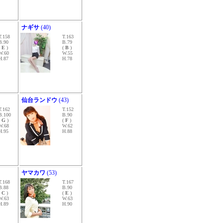
ナギサ
(40)
T.158
T.163
B.90
B.79
(
E
)
(
B
)
W.60
W.55
H.87
H.78
仙台ランドウ
(43)
T.162
T.152
B.100
B.90
(
G
)
(
F
)
W.68
W.62
H.95
H.88
ヤマカワ
(53)
T.168
T.167
B.88
B.90
(
C
)
(
E
)
W.63
W.63
H.89
H.90