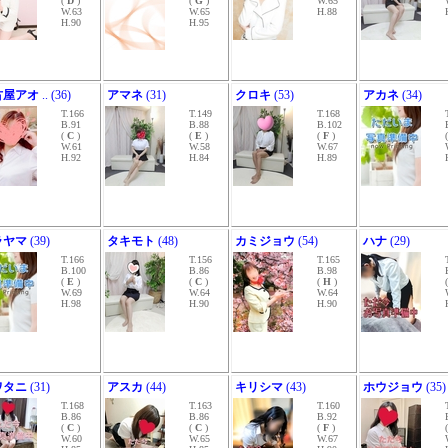
(
D
)
(
G
)
W.65
W.63
W.65
H.88
H.90
H.95
古屋アオ
.. (36)
アマネ
(31)
クロキ
(53)
アカネ
(34)
T.166
T.149
T.168
B.91
B.88
B.102
(
C
)
(
E
)
(
F
)
W.61
W.58
W.67
H.92
H.84
H.89
ラヤマ
(39)
タキモト
(48)
カミジョウ
(54)
ハナ
(29)
T.166
T.156
T.165
B.100
B.86
B.98
(
E
)
(
C
)
(
H
)
W.69
W.64
W.64
H.98
H.90
H.90
ワタニ
(31)
アスカ
(44)
キリシマ
(43)
ホウジョウ
(35)
T.168
T.163
T.160
B.86
B.86
B.92
(
C
)
(
C
)
(
F
)
W.60
W.65
W.67