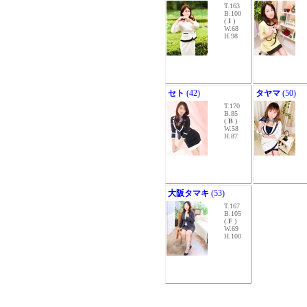
T.163
B.100
(
I
)
W.68
H.98
セト
(42)
タヤマ
(50)
T.170
B.85
(
B
)
W.58
H.87
大阪タマキ
(53)
T.167
B.105
(
F
)
W.69
H.100