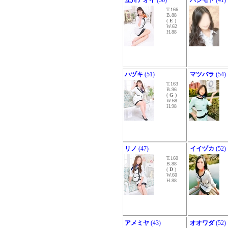
立川アオイ
(56)
ハシモト
(41)
T.166
B.88
(
E
)
W.62
H.88
ハヅキ
(51)
マツバラ
(54)
T.163
B.96
(
G
)
W.68
H.98
リノ
(47)
イイヅカ
(52)
T.160
B.88
(
D
)
W.60
H.88
アメミヤ
(43)
オオワダ
(52)