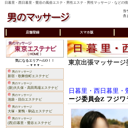
日暮里・西日暮里・鶯谷の風俗エステ・男性エステ・男性マッサージ・などの
当
含
店舗登録
スマホ版
気になるエリアへGO！！
東京出張マッサージ委
-- ▼▼▼ --
男のマッサージ
新宿・歌舞伎町エステナビ
男のマッサージ
(新)大久保・高田馬場エステナビ
日暮里・西日暮里・
男のマッサージ
ージ委員会Z フジワ
池袋・目白エステナビ
男のマッサージ
大塚・巣鴨・駒込エステナビ
男のマッサージ
(西)日暮里・鶯谷エステナビ