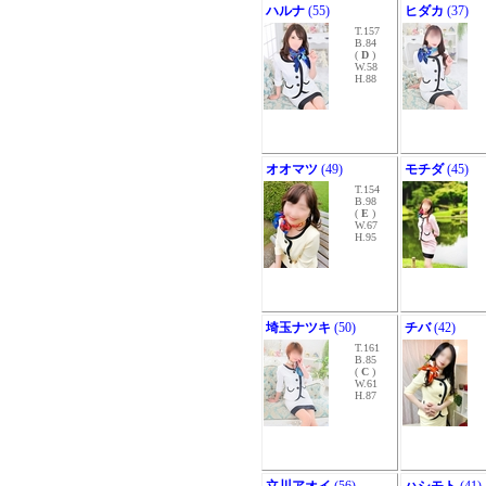
ハルナ
(55)
ヒダカ
(37)
T.157
B.84
(
D
)
W.58
H.88
オオマツ
(49)
モチダ
(45)
T.154
B.98
(
E
)
W.67
H.95
埼玉ナツキ
(50)
チバ
(42)
T.161
B.85
(
C
)
W.61
H.87