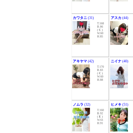
カワタニ
(31)
アスカ
(44)
T.168
B.86
(
C
)
W.60
H.85
アキヤマ
(42)
ニイナ
(40)
T.170
B.83
(
C
)
W.60
H.88
ノムラ
(32)
ヒメキ
(51)
T.160
B.92
(
E
)
W.61
H.91