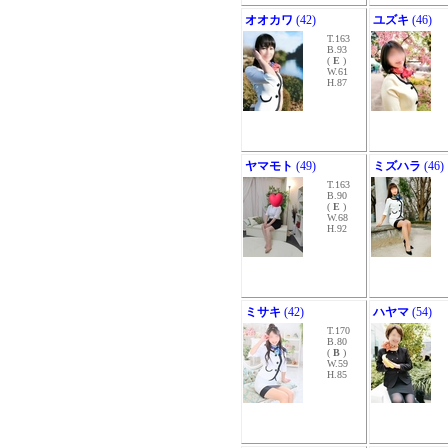
オオカワ
(42)
ユズキ
(46)
T.163
B.93
(
E
)
W.61
H.87
ヤマモト
(49)
ミズハラ
(46)
T.163
B.90
(
E
)
W.68
H.92
ミサキ
(42)
ハヤマ
(54)
T.170
B.80
(
B
)
W.59
H.85