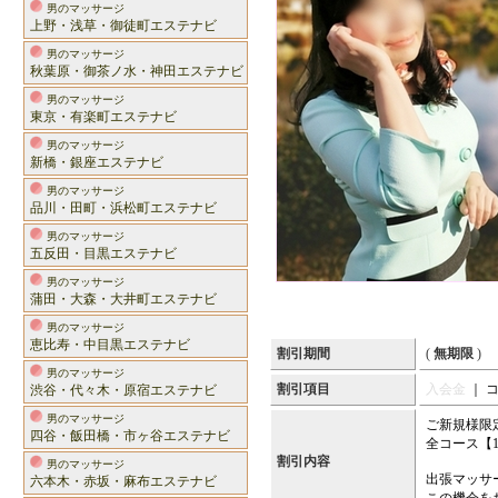
男のマッサージ
上野・浅草・御徒町エステナビ
男のマッサージ
秋葉原・御茶ノ水・神田エステナビ
男のマッサージ
東京・有楽町エステナビ
男のマッサージ
新橋・銀座エステナビ
男のマッサージ
品川・田町・浜松町エステナビ
男のマッサージ
五反田・目黒エステナビ
男のマッサージ
蒲田・大森・大井町エステナビ
男のマッサージ
恵比寿・中目黒エステナビ
割引期間
(
無期限
)
男のマッサージ
割引項目
入会金
｜ 
渋谷・代々木・原宿エステナビ
男のマッサージ
ご新規様限
四谷・飯田橋・市ヶ谷エステナビ
全コース【1
割引内容
男のマッサージ
出張マッサ
六本木・赤坂・麻布エステナビ