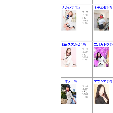
ナカシマ
(41)
ミチエダ
(47)
T.168
B.90
(
C
)
W.65
H.88
仙台スズカゼ
(38)
立川カトウ
(5
T.160
B.90
(
C
)
W.58
H.92
トオノ
(39)
マツシマ
(52)
T.160
B.89
(
F
)
W.63
H.88