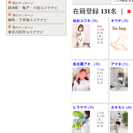
この機会を
男のマッサージ
錦糸町・亀戸・小岩エステナビ
在籍登録
131
名 ｜
■
男のマッサージ
練馬・下赤塚エステナビ
仙台ユウキ
(38)
キウチ
(28)
New
男のマッサージ
T.163
東京23区外エステナビ
B.89
(
D
)
W.63
H.90
名古屋アオ
.. (36)
アマネ
(31)
T.166
B.91
(
C
)
W.61
H.92
ヒラヤマ
(39)
タキモト
(48)
T.166
B.100
(
E
)
W.69
H.98