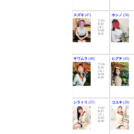
スズキ
(47)
ホシノ
(56)
T.155
B.92
(
F
)
W.69
H.95
サワムラ
(49)
ヒグチ
(45)
T.158
B.95
(
G
)
W.64
H.90
シラトリ
(37)
コユキ
(29)
T.167
B.87
(
C
)
W.63
H.89