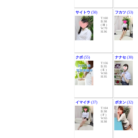
サイトウ
(50)
フカツ
(53)
T.160
B.98
(
H
)
W.70
H.96
クボ
(55)
ナナセ
(30)
T.156
B.95
(
E
)
W.66
H.95
イマイチ
(37)
ボタン
(32)
T.164
B.98
(
F
)
W.65
H.98