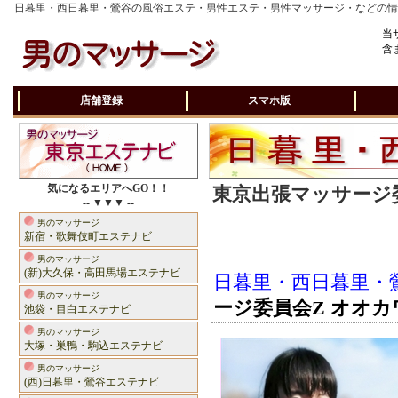
日暮里・西日暮里・鶯谷の風俗エステ・男性エステ・男性マッサージ・などの
当
含
店舗登録
スマホ版
気になるエリアへGO！！
東京出張マッサージ委
-- ▼▼▼ --
男のマッサージ
新宿・歌舞伎町エステナビ
男のマッサージ
(新)大久保・高田馬場エステナビ
日暮里・西日暮里・
男のマッサージ
ージ委員会Z オオカ
池袋・目白エステナビ
男のマッサージ
大塚・巣鴨・駒込エステナビ
男のマッサージ
(西)日暮里・鶯谷エステナビ