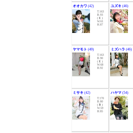
オオカワ
(42)
ユズキ
(46)
T.163
B.93
(
E
)
W.61
H.87
ヤマモト
(49)
ミズハラ
(46)
T.163
B.90
(
E
)
W.68
H.92
ミサキ
(42)
ハヤマ
(54)
T.170
B.80
(
B
)
W.59
H.85