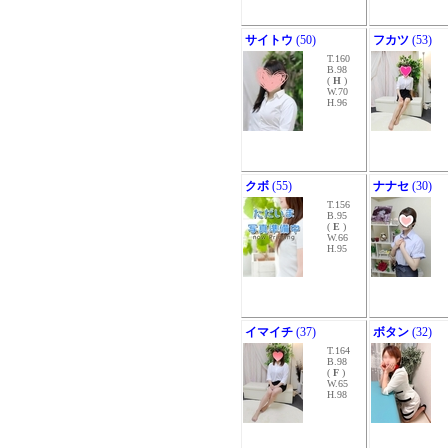
サイトウ
(50)
フカツ
(53)
T.160
B.98
(
H
)
W.70
H.96
クボ
(55)
ナナセ
(30)
T.156
B.95
(
E
)
W.66
H.95
イマイチ
(37)
ボタン
(32)
T.164
B.98
(
F
)
W.65
H.98