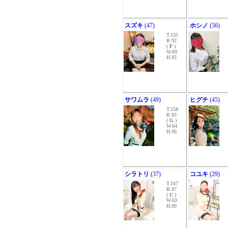
スズキ
(47)
ホシノ
(56)
T.155
B.92
(
F
)
W.69
H.95
サワムラ
(49)
ヒグチ
(45)
T.158
B.95
(
G
)
W.64
H.90
シラトリ
(37)
コユキ
(29)
T.167
B.87
(
C
)
W.63
H.89