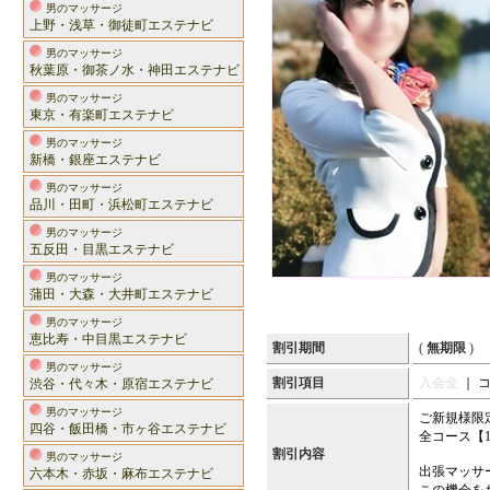
男のマッサージ
上野・浅草・御徒町エステナビ
男のマッサージ
秋葉原・御茶ノ水・神田エステナビ
男のマッサージ
東京・有楽町エステナビ
男のマッサージ
新橋・銀座エステナビ
男のマッサージ
品川・田町・浜松町エステナビ
男のマッサージ
五反田・目黒エステナビ
男のマッサージ
蒲田・大森・大井町エステナビ
男のマッサージ
恵比寿・中目黒エステナビ
割引期間
(
無期限
)
男のマッサージ
割引項目
入会金
｜ 
渋谷・代々木・原宿エステナビ
男のマッサージ
ご新規様限
四谷・飯田橋・市ヶ谷エステナビ
全コース【1
割引内容
男のマッサージ
出張マッサ
六本木・赤坂・麻布エステナビ