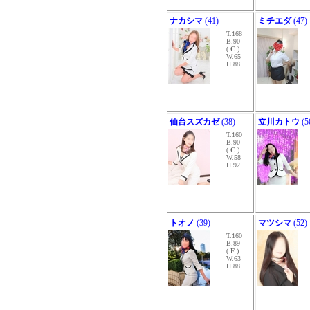
ナカシマ
(41)
ミチエダ
(47)
T.168
B.90
(
C
)
W.65
H.88
仙台スズカゼ
(38)
立川カトウ
(5
T.160
B.90
(
C
)
W.58
H.92
トオノ
(39)
マツシマ
(52)
T.160
B.89
(
F
)
W.63
H.88