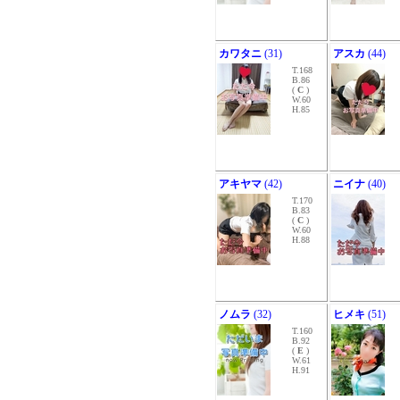
カワタニ
(31)
アスカ
(44)
T.168
B.86
(
C
)
W.60
H.85
アキヤマ
(42)
ニイナ
(40)
T.170
B.83
(
C
)
W.60
H.88
ノムラ
(32)
ヒメキ
(51)
T.160
B.92
(
E
)
W.61
H.91