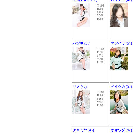
立川アオイ
(56)
ハシモト
(41)
T.166
B.88
(
E
)
W.62
H.88
ハヅキ
(51)
マツバラ
(54)
T.163
B.96
(
G
)
W.68
H.98
リノ
(47)
イイヅカ
(52)
T.160
B.88
(
D
)
W.60
H.88
アメミヤ
(43)
オオワダ
(52)