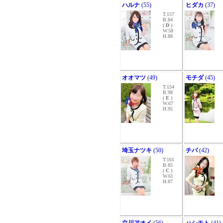
ハルナ
(55)
ヒダカ
(37)
T.157
B.84
(
D
)
W.58
H.88
オオマツ
(49)
モチダ
(45)
T.154
B.98
(
E
)
W.67
H.95
埼玉ナツキ
(50)
チバ
(42)
T.161
B.85
(
C
)
W.61
H.87