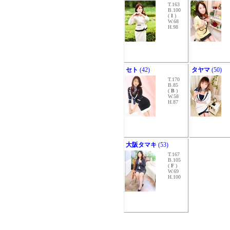
T.163
B.100
(
I
)
W.68
H.98
セト
(42)
タヤマ
(50)
T.170
B.85
(
B
)
W.58
H.87
大阪タマキ
(53)
T.167
B.105
(
F
)
W.69
H.100