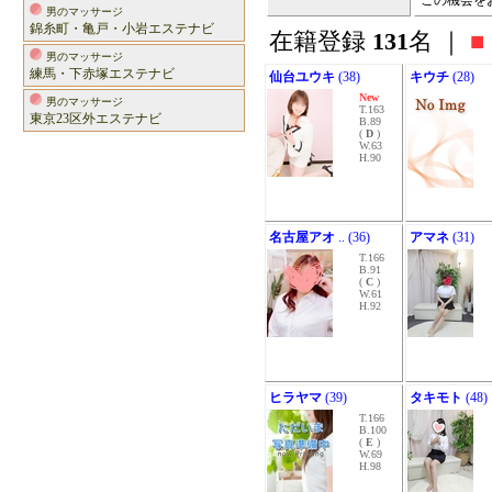
この機会を
男のマッサージ
錦糸町・亀戸・小岩エステナビ
在籍登録
131
名 ｜
■
男のマッサージ
練馬・下赤塚エステナビ
仙台ユウキ
(38)
キウチ
(28)
New
男のマッサージ
T.163
東京23区外エステナビ
B.89
(
D
)
W.63
H.90
名古屋アオ
.. (36)
アマネ
(31)
T.166
B.91
(
C
)
W.61
H.92
ヒラヤマ
(39)
タキモト
(48)
T.166
B.100
(
E
)
W.69
H.98