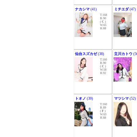
ナカシマ
(41)
ミチエダ
(47)
T.168
B.90
(
C
)
W.65
H.88
仙台スズカゼ
(38)
立川カトウ
(5
T.160
B.90
(
C
)
W.58
H.92
トオノ
(39)
マツシマ
(52)
T.160
B.89
(
F
)
W.63
H.88