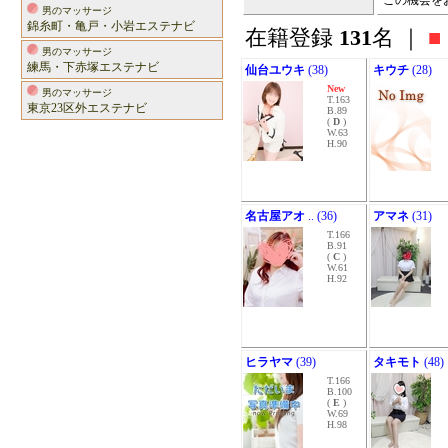
この機会を
男のマッサージ
錦糸町・亀戸・小岩エステナビ
在籍登録
131
名 ｜
■
男のマッサージ
練馬・下赤塚エステナビ
仙台ユウキ
(38)
キウチ
(28)
New
男のマッサージ
T.163
東京23区外エステナビ
B.89
(
D
)
W.63
H.90
名古屋アオ
.. (36)
アマネ
(31)
T.166
B.91
(
C
)
W.61
H.92
ヒラヤマ
(39)
タキモト
(48)
T.166
B.100
(
E
)
W.69
H.98