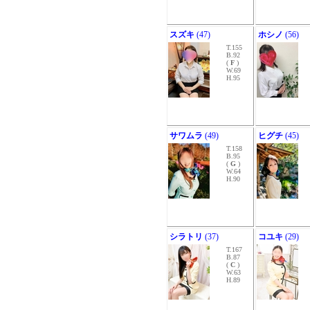
スズキ
(47)
ホシノ
(56)
T.155
B.92
(
F
)
W.69
H.95
サワムラ
(49)
ヒグチ
(45)
T.158
B.95
(
G
)
W.64
H.90
シラトリ
(37)
コユキ
(29)
T.167
B.87
(
C
)
W.63
H.89