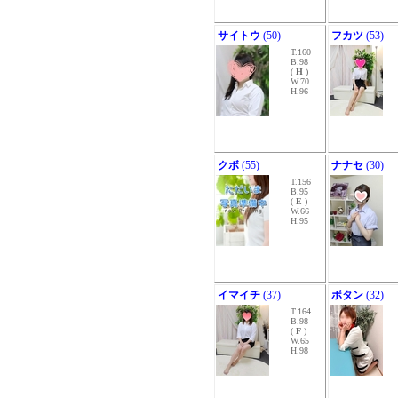
サイトウ
(50)
フカツ
(53)
T.160
B.98
(
H
)
W.70
H.96
クボ
(55)
ナナセ
(30)
T.156
B.95
(
E
)
W.66
H.95
イマイチ
(37)
ボタン
(32)
T.164
B.98
(
F
)
W.65
H.98