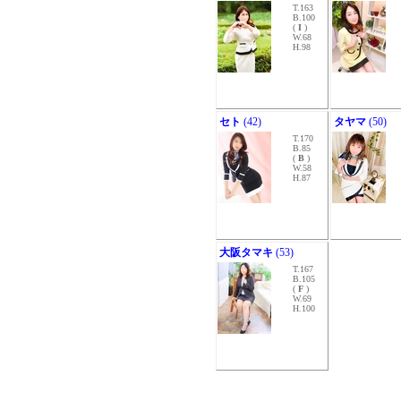
T.163
B.100
(
I
)
W.68
H.98
セト
(42)
タヤマ
(50)
T.170
B.85
(
B
)
W.58
H.87
大阪タマキ
(53)
T.167
B.105
(
F
)
W.69
H.100