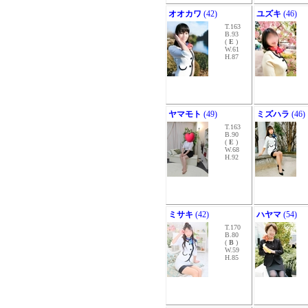
オオカワ
(42)
ユズキ
(46)
T.163
B.93
(
E
)
W.61
H.87
ヤマモト
(49)
ミズハラ
(46)
T.163
B.90
(
E
)
W.68
H.92
ミサキ
(42)
ハヤマ
(54)
T.170
B.80
(
B
)
W.59
H.85