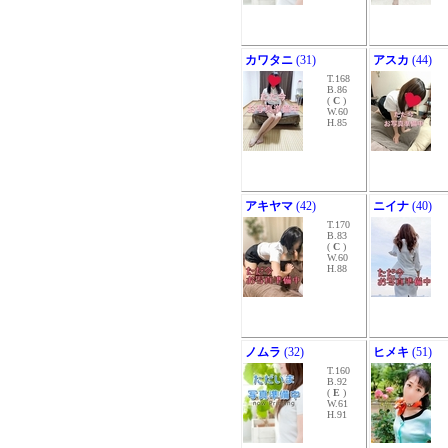
カワタニ
(31)
アスカ
(44)
T.168
B.86
(
C
)
W.60
H.85
アキヤマ
(42)
ニイナ
(40)
T.170
B.83
(
C
)
W.60
H.88
ノムラ
(32)
ヒメキ
(51)
T.160
B.92
(
E
)
W.61
H.91