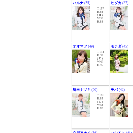
ハルナ
(55)
ヒダカ
(37)
T.157
B.84
(
D
)
W.58
H.88
オオマツ
(49)
モチダ
(45)
T.154
B.98
(
E
)
W.67
H.95
埼玉ナツキ
(50)
チバ
(42)
T.161
B.85
(
C
)
W.61
H.87