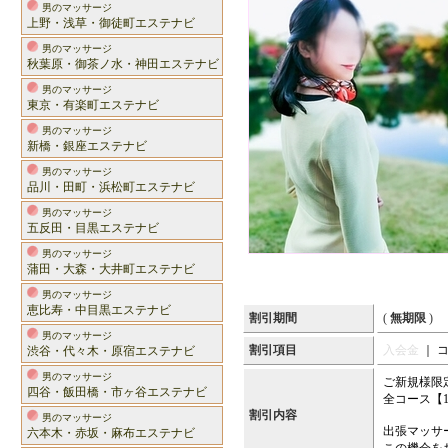
男のマッサージ
上野・浅草・御徒町エステナビ
男のマッサージ
秋葉原・御茶ノ水・神田エステナビ
男のマッサージ
東京・有楽町エステナビ
男のマッサージ
新橋・銀座エステナビ
男のマッサージ
品川・田町・浜松町エステナビ
男のマッサージ
五反田・目黒エステナビ
男のマッサージ
蒲田・大森・大井町エステナビ
男のマッサージ
恵比寿・中目黒エステナビ
割引期間
(
無期限
)
男のマッサージ
割引項目
入会金
｜ 
渋谷・代々木・原宿エステナビ
男のマッサージ
ご新規様限
四谷・飯田橋・市ヶ谷エステナビ
全コース【1
割引内容
男のマッサージ
出張マッサ
六本木・赤坂・麻布エステナビ