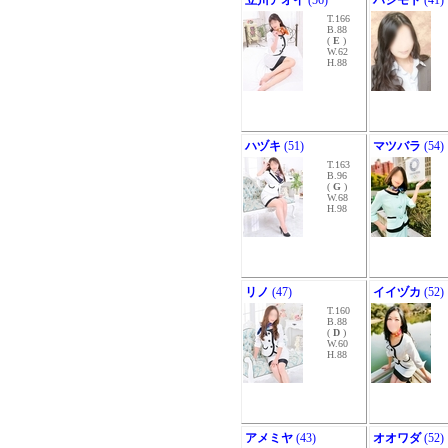
立川アオイ
(56)
ハシモト
(41)
T.166
B.88
(
E
)
W.62
H.88
ハヅキ
(51)
マツバラ
(54)
T.163
B.96
(
G
)
W.68
H.98
リノ
(47)
イイヅカ
(52)
T.160
B.88
(
D
)
W.60
H.88
アメミヤ
(43)
オオワダ
(52)