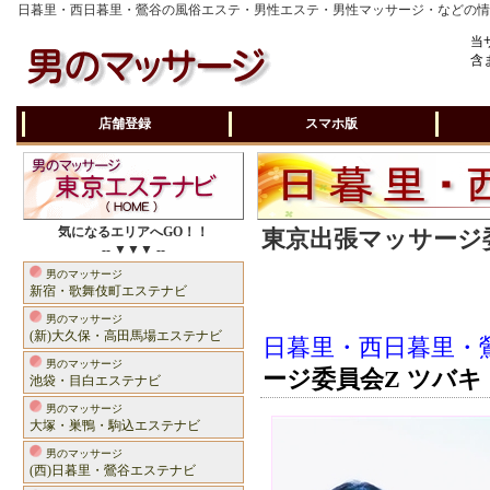
日暮里・西日暮里・鶯谷の風俗エステ・男性エステ・男性マッサージ・などの
当
含
店舗登録
スマホ版
気になるエリアへGO！！
東京出張マッサージ委
-- ▼▼▼ --
男のマッサージ
新宿・歌舞伎町エステナビ
男のマッサージ
(新)大久保・高田馬場エステナビ
日暮里・西日暮里・
男のマッサージ
ージ委員会Z ツバキ
池袋・目白エステナビ
男のマッサージ
大塚・巣鴨・駒込エステナビ
男のマッサージ
(西)日暮里・鶯谷エステナビ