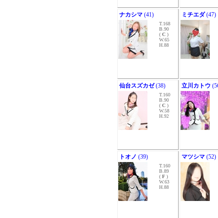
ナカシマ
(41)
ミチエダ
(47)
T.168
B.90
(
C
)
W.65
H.88
仙台スズカゼ
(38)
立川カトウ
(5
T.160
B.90
(
C
)
W.58
H.92
トオノ
(39)
マツシマ
(52)
T.160
B.89
(
F
)
W.63
H.88