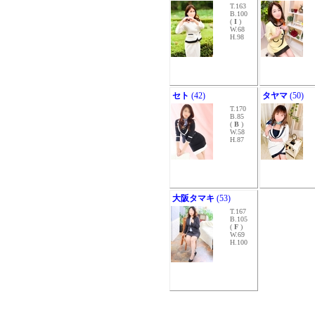
T.163
B.100
(
I
)
W.68
H.98
セト
(42)
タヤマ
(50)
T.170
B.85
(
B
)
W.58
H.87
大阪タマキ
(53)
T.167
B.105
(
F
)
W.69
H.100