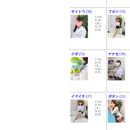
サイトウ
(50)
フカツ
(53)
T.160
B.98
(
H
)
W.70
H.96
クボ
(55)
ナナセ
(30)
T.156
B.95
(
E
)
W.66
H.95
イマイチ
(37)
ボタン
(32)
T.164
B.98
(
F
)
W.65
H.98