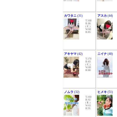
カワタニ
(31)
アスカ
(44)
T.168
B.86
(
C
)
W.60
H.85
アキヤマ
(42)
ニイナ
(40)
T.170
B.83
(
C
)
W.60
H.88
ノムラ
(32)
ヒメキ
(51)
T.160
B.92
(
E
)
W.61
H.91