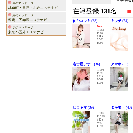
この機会を
男のマッサージ
錦糸町・亀戸・小岩エステナビ
在籍登録
131
名 ｜
■
男のマッサージ
練馬・下赤塚エステナビ
仙台ユウキ
(38)
キウチ
(28)
New
男のマッサージ
T.163
東京23区外エステナビ
B.89
(
D
)
W.63
H.90
名古屋アオ
.. (36)
アマネ
(31)
T.166
B.91
(
C
)
W.61
H.92
ヒラヤマ
(39)
タキモト
(48)
T.166
B.100
(
E
)
W.69
H.98