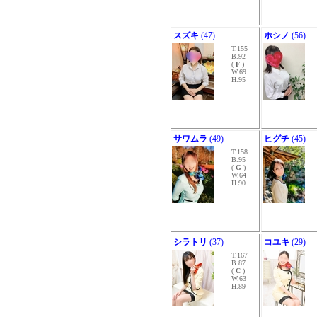
スズキ
(47)
ホシノ
(56)
T.155
B.92
(
F
)
W.69
H.95
サワムラ
(49)
ヒグチ
(45)
T.158
B.95
(
G
)
W.64
H.90
シラトリ
(37)
コユキ
(29)
T.167
B.87
(
C
)
W.63
H.89