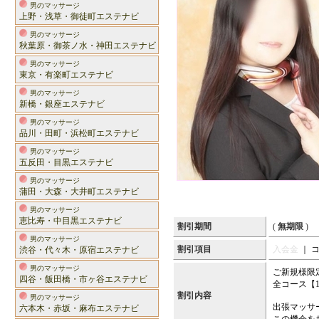
男のマッサージ
上野・浅草・御徒町エステナビ
男のマッサージ
秋葉原・御茶ノ水・神田エステナビ
男のマッサージ
東京・有楽町エステナビ
男のマッサージ
新橋・銀座エステナビ
男のマッサージ
品川・田町・浜松町エステナビ
男のマッサージ
五反田・目黒エステナビ
男のマッサージ
蒲田・大森・大井町エステナビ
男のマッサージ
恵比寿・中目黒エステナビ
割引期間
(
無期限
)
男のマッサージ
割引項目
入会金
｜ 
渋谷・代々木・原宿エステナビ
男のマッサージ
ご新規様限
四谷・飯田橋・市ヶ谷エステナビ
全コース【1
割引内容
男のマッサージ
出張マッサ
六本木・赤坂・麻布エステナビ