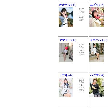
オオカワ
(42)
ユズキ
(46)
T.163
B.93
(
E
)
W.61
H.87
ヤマモト
(49)
ミズハラ
(46)
T.163
B.90
(
E
)
W.68
H.92
ミサキ
(42)
ハヤマ
(54)
T.170
B.80
(
B
)
W.59
H.85