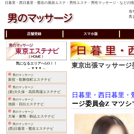
日暮里・西日暮里・鶯谷の風俗エステ・男性エステ・男性マッサージ・などの
当
含
店舗登録
スマホ版
気になるエリアへGO！！
東京出張マッサージ委
-- ▼▼▼ --
男のマッサージ
新宿・歌舞伎町エステナビ
男のマッサージ
(新)大久保・高田馬場エステナビ
日暮里・西日暮里・
男のマッサージ
ージ委員会Z マツシ
池袋・目白エステナビ
男のマッサージ
大塚・巣鴨・駒込エステナビ
男のマッサージ
(西)日暮里・鶯谷エステナビ