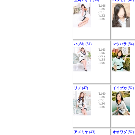
立川アオイ
(56)
ハシモト
(41)
T.166
B.88
(
E
)
W.62
H.88
ハヅキ
(51)
マツバラ
(54)
T.163
B.96
(
G
)
W.68
H.98
リノ
(47)
イイヅカ
(52)
T.160
B.88
(
D
)
W.60
H.88
アメミヤ
(43)
オオワダ
(52)