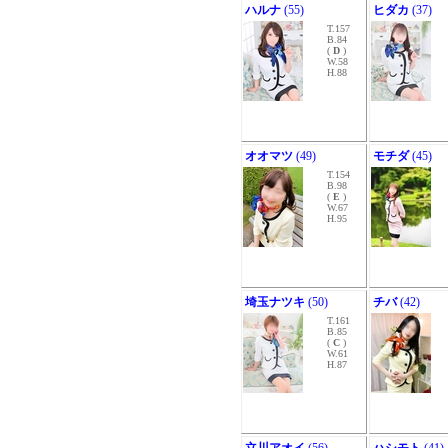
ハルナ
(55)
ヒダカ
(37)
T.157
B.84
(
D
)
W.58
H.88
オオマツ
(49)
モチダ
(45)
T.154
B.98
(
E
)
W.67
H.95
埼玉ナツキ
(50)
チバ
(42)
T.161
B.85
(
C
)
W.61
H.87