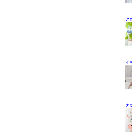
ク
イ
ナ