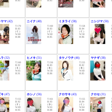
H.85
H.85
H.90
キヤマ
(42)
ニイナ
(40)
ミタライ
(58)
ニシジマ
(50)
T.170
T.160
T.158
B.83
B.83
B.84
(
C
)
(
C
)
(
C
)
W.60
W.60
W.58
H.88
H.85
H.86
ムラ
(32)
ヒメキ
(51)
タケノウチ
(46)
ヤナギ
(38)
T.160
T.156
T.155
B.92
B.83
B.82
(
E
)
(
B
)
(
B
)
W.61
W.58
W.60
H.91
H.86
H.85
ズキ
(47)
ホシノ
(56)
クロサキ
(43)
クロセ
(31)
T.155
T.161
T.155
B.92
B.93
B.84
(
F
)
(
D
)
(
C
)
W.69
W.61
W.64
H.95
H.88
H.88