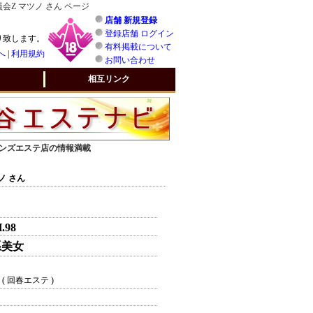
Z マツノ さん ページ
店舗 新規登録
登録店舗 ログイン
り致します。
有料掲載について
へ
|
利用規約
お問い合わせ
相互リンク
 メンズエステ店の情報満載
ノ さん
H.98
系美女
( 回春エステ )