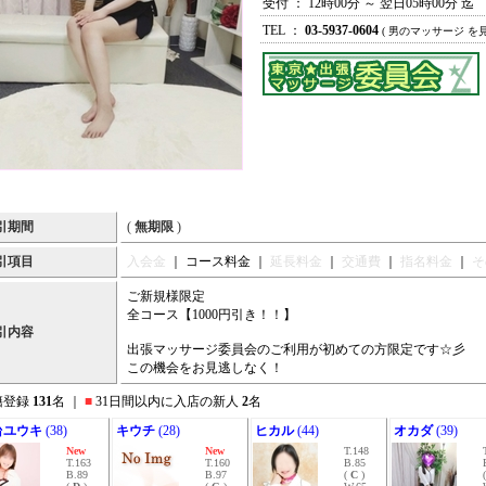
受付 ： 12時00分 ～ 翌日05時00分 迄
TEL ：
03-5937-0604
( 男のマッサージ を
引期間
(
無期限
)
引項目
入会金
｜ コース料金 ｜
延長料金
｜
交通費
｜
指名料金
｜
そ
ご新規様限定
全コース【1000円引き！！】
引内容
出張マッサージ委員会のご利用が初めての方限定です☆彡
この機会をお見逃しなく！
籍登録
131
名 ｜
■
31日間以内に入店の新人
2
名
台ユウキ
(38)
キウチ
(28)
ヒカル
(44)
オカダ
(39)
New
New
T.148
T.163
T.160
B.85
B.89
B.97
(
C
)