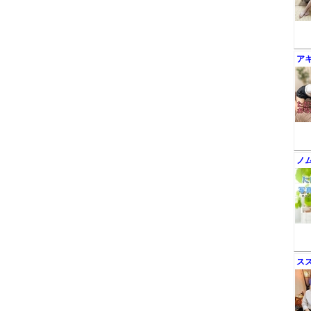
ア
ノ
ス