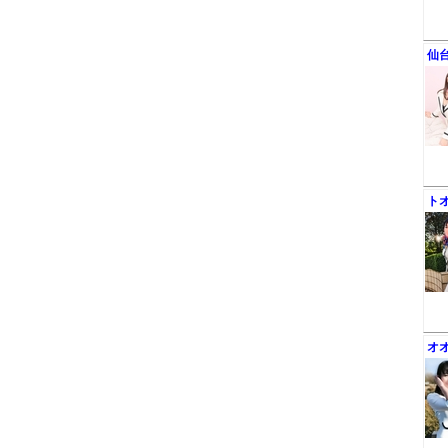
仙
ト
オ