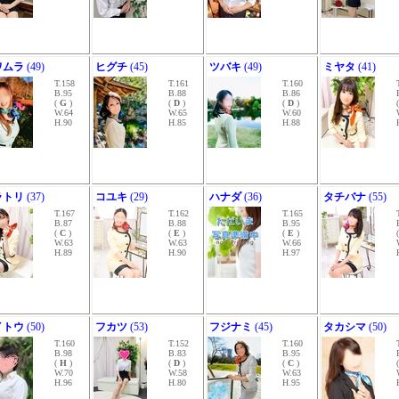
ワムラ
(49)
ヒグチ
(45)
ツバキ
(49)
ミヤタ
(41)
T.158
T.161
T.160
B.95
B.88
B.86
(
G
)
(
D
)
(
D
)
W.64
W.65
W.60
H.90
H.85
H.88
ラトリ
(37)
コユキ
(29)
ハナダ
(36)
タチバナ
(55)
T.167
T.162
T.165
B.87
B.88
B.95
(
C
)
(
E
)
(
E
)
W.63
W.63
W.66
H.89
H.90
H.97
イトウ
(50)
フカツ
(53)
フジナミ
(45)
タカシマ
(50)
T.160
T.152
T.160
B.98
B.83
B.95
(
H
)
(
D
)
(
C
)
W.70
W.58
W.63
H.96
H.80
H.95