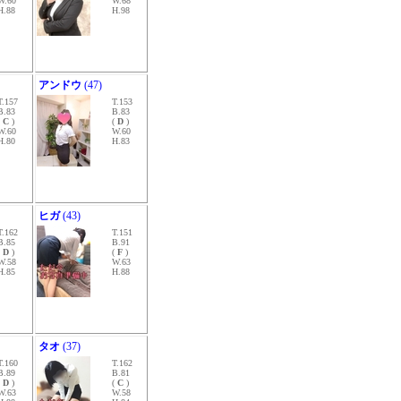
W.60
W.68
H.88
H.98
アンドウ
(47)
T.157
T.153
B.83
B.83
(
C
)
(
D
)
W.60
W.60
H.80
H.83
ヒガ
(43)
T.162
T.151
B.85
B.91
(
D
)
(
F
)
W.58
W.63
H.85
H.88
タオ
(37)
T.160
T.162
B.89
B.81
(
D
)
(
C
)
W.63
W.58