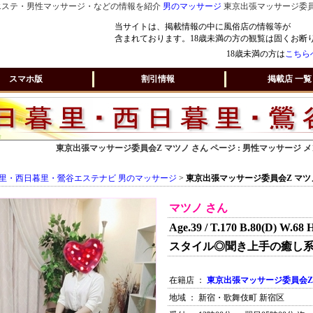
エステ・男性マッサージ・などの情報を紹介
男のマッサージ
東京出張マッサージ委員会
当サイトは、掲載情報の中に風俗店の情報等が
含まれております。18歳未満の方の観覧は固くお断
18歳未満の方は
こちら
スマホ版
割引情報
掲載店 一覧
東京出張マッサージ委員会Z マツノ さん ページ : 男性マッサージ
里・西日暮里・鶯谷エステナビ 男のマッサージ
>
東京出張マッサージ委員会Z マツ
マツノ さん
Age.39 / T.170 B.80(D) W.68 
スタイル◎聞き上手の癒し
在籍店 ：
東京出張マッサージ委員会Z
地域 ： 新宿・歌舞伎町 新宿区