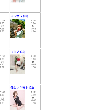
ヨシザワ
(49)
T.158
T.154
B.95
B.84
(
D
)
(
C
)
W.68
W.63
H.93
H.84
マツノ
(39)
T.150
T.170
B.86
B.80
(
D
)
(
D
)
W.62
W.68
H.87
H.98
仙台スギモト
(52)
T.160
T.171
B.86
B.90
(
C
)
(
D
)
W.58
W.62
H.85
H.93