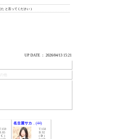
見た と言ってください )
UP DATE ： 2026/04/13 15:21
の他
名古屋サカ
.. (44)
T.159
T.158
B.85
B.92
(
C
)
(
D
)