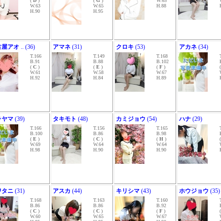
(
D
)
(
G
)
W.65
W.63
W.65
H.88
H.90
H.95
古屋アオ
.. (36)
アマネ
(31)
クロキ
(53)
アカネ
(34)
T.166
T.149
T.168
B.91
B.88
B.102
(
C
)
(
E
)
(
F
)
W.61
W.58
W.67
H.92
H.84
H.89
ラヤマ
(39)
タキモト
(48)
カミジョウ
(54)
ハナ
(29)
T.166
T.156
T.165
B.100
B.86
B.98
(
E
)
(
C
)
(
H
)
W.69
W.64
W.64
H.98
H.90
H.90
ワタニ
(31)
アスカ
(44)
キリシマ
(43)
ホウジョウ
(35)
T.168
T.163
T.160
B.86
B.86
B.92
(
C
)
(
C
)
(
F
)
W.60
W.65
W.67