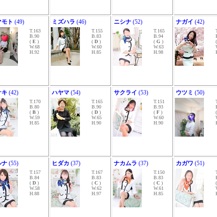
マモト
(49)
ミズハラ
(46)
ニシナ
(52)
ナガイ
(42)
T.163
T.155
T.165
B.90
B.83
B.94
(
E
)
(
D
)
(
G
)
W.68
W.60
W.63
H.92
H.85
H.98
サキ
(42)
ハヤマ
(54)
サクライ
(53)
ウツミ
(50)
T.170
T.165
T.151
B.80
B.90
B.93
(
B
)
(
D
)
(
F
)
W.59
W.65
W.60
H.85
H.90
H.90
ルナ
(55)
ヒダカ
(37)
ナカムラ
(37)
カガワ
(51)
T.157
T.167
T.150
B.84
B.83
B.83
(
D
)
(
C
)
(
C
)
W.58
W.62
W.61
H.88
H.97
H.85