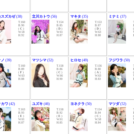
台スズカゼ
(38)
立川カトウ
(56)
マキタ
(35)
ミナミ
(37)
T.160
T.154
T.153
B.90
B.85
B.87
(
C
)
(
D
)
(
D
)
W.58
W.61
W.63
H.92
H.87
H.88
オノ
(39)
マツシマ
(52)
ヒロセ
(49)
フジワラ
(50)
T.160
T.158
T.156
B.89
B.86
B.80
(
F
)
(
C
)
(
A
)
W.63
W.66
W.63
H.88
H.90
H.83
オカワ
(42)
ユズキ
(46)
ヨネクラ
(50)
マツダ
(52)
T.163
T.158
T.154
B.93
B.92
B.84
(
E
)
(
E
)
(
C
)
W.61
W.61
W.58
H.87
H.85
H.84