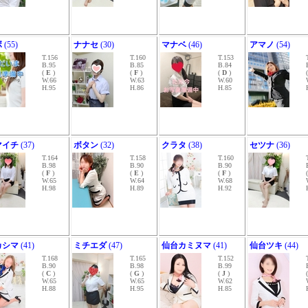
ボ
(55)
ナナセ
(30)
マナベ
(46)
アマノ
(54)
T.156
T.160
T.153
B.95
B.85
B.84
(
E
)
(
F
)
(
D
)
W.66
W.63
W.60
H.95
H.86
H.85
マイチ
(37)
ボタン
(32)
クラタ
(38)
セツナ
(36)
T.164
T.158
T.160
B.98
B.90
B.90
(
F
)
(
E
)
(
F
)
W.65
W.64
W.68
H.98
H.89
H.92
カシマ
(41)
ミチエダ
(47)
仙台カミヌマ
(41)
仙台ツキ
(44)
T.168
T.165
T.152
B.90
B.98
B.99
(
C
)
(
G
)
(
J
)
W.65
W.65
W.62
H.88
H.95
H.85