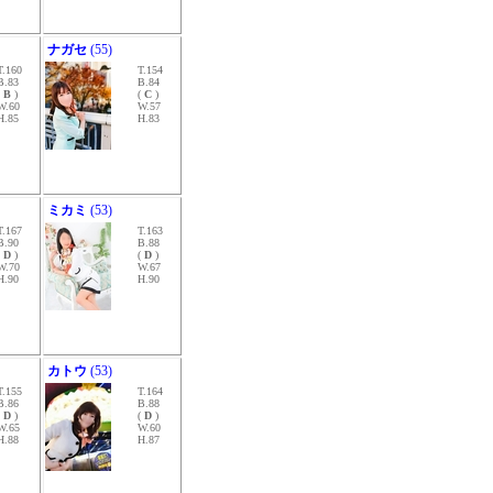
ナガセ
(55)
T.160
T.154
B.83
B.84
(
B
)
(
C
)
W.60
W.57
H.85
H.83
ミカミ
(53)
T.167
T.163
B.90
B.88
(
D
)
(
D
)
W.70
W.67
H.90
H.90
カトウ
(53)
T.155
T.164
B.86
B.88
(
D
)
(
D
)
W.65
W.60
H.88
H.87