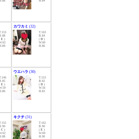
H.88
H.84
カワカミ
(32)
T.153
T.163
B.88
B.84
(
E
)
(
D
)
W.62
W.60
H.89
H.86
ウエハラ
(30)
T.146
T.153
B.85
B.82
(
E
)
(
D
)
W.59
W.56
H.86
H.83
キクチ
(31)
T.155
T.162
B.90
B.90
(
C
)
(
E
)
W.62
W.60
H.88
H.90