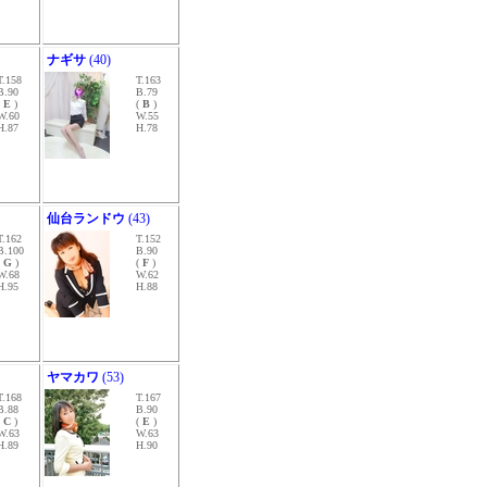
ナギサ
(40)
T.158
T.163
B.90
B.79
(
E
)
(
B
)
W.60
W.55
H.87
H.78
仙台ランドウ
(43)
T.162
T.152
B.100
B.90
(
G
)
(
F
)
W.68
W.62
H.95
H.88
ヤマカワ
(53)
T.168
T.167
B.88
B.90
(
C
)
(
E
)
W.63
W.63
H.89
H.90