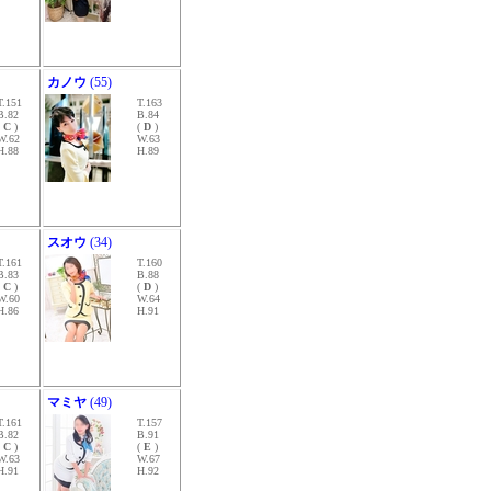
カノウ
(55)
T.151
T.163
B.82
B.84
(
C
)
(
D
)
W.62
W.63
H.88
H.89
スオウ
(34)
T.161
T.160
B.83
B.88
(
C
)
(
D
)
W.60
W.64
H.86
H.91
マミヤ
(49)
T.161
T.157
B.82
B.91
(
C
)
(
E
)
W.63
W.67
H.91
H.92