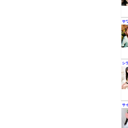
サ
シ
サ