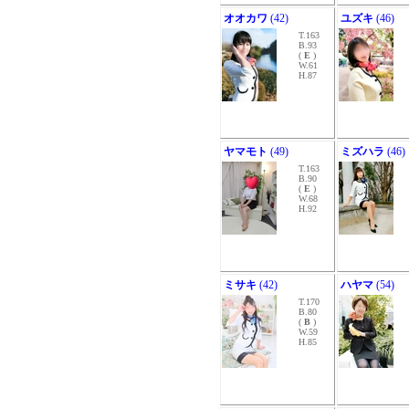
オオカワ
(42)
ユズキ
(46)
T.163
B.93
(
E
)
W.61
H.87
ヤマモト
(49)
ミズハラ
(46)
T.163
B.90
(
E
)
W.68
H.92
ミサキ
(42)
ハヤマ
(54)
T.170
B.80
(
B
)
W.59
H.85