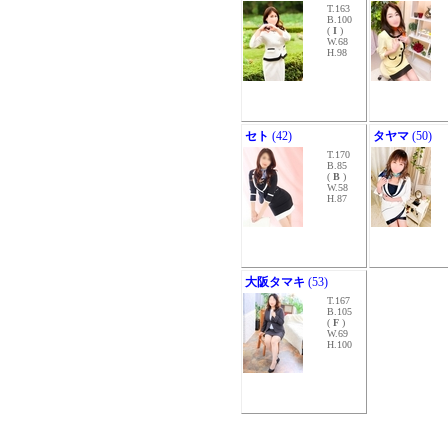
T.163
B.100
(
I
)
W.68
H.98
セト
(42)
タヤマ
(50)
T.170
B.85
(
B
)
W.58
H.87
大阪タマキ
(53)
T.167
B.105
(
F
)
W.69
H.100