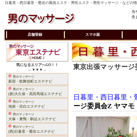
日暮里・西日暮里・鶯谷の風俗エステ・男性エステ・男性マッサージ・などの
当
含
店舗登録
スマホ版
気になるエリアへGO！！
東京出張マッサージ委
-- ▼▼▼ --
男のマッサージ
新宿・歌舞伎町エステナビ
男のマッサージ
(新)大久保・高田馬場エステナビ
日暮里・西日暮里・
男のマッサージ
ージ委員会Z ヤマモ
池袋・目白エステナビ
男のマッサージ
大塚・巣鴨・駒込エステナビ
男のマッサージ
(西)日暮里・鶯谷エステナビ