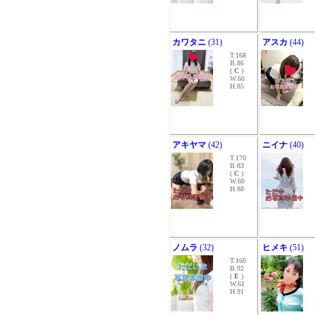
カワタニ
(31)
アスカ
(44)
T.168
B.86
(
C
)
W.60
H.85
アキヤマ
(42)
ニイナ
(40)
T.170
B.83
(
C
)
W.60
H.88
ノムラ
(32)
ヒメキ
(51)
T.160
B.92
(
E
)
W.61
H.91