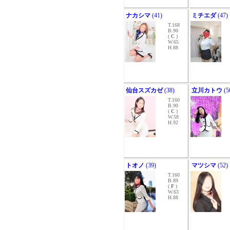
ナカシマ
(41)
ミチエダ
(47)
T.168
B.90
(
C
)
W.65
H.88
仙台スズカゼ
(38)
立川カトウ
(5
T.160
B.90
(
C
)
W.58
H.92
トオノ
(39)
マツシマ
(52)
T.160
B.89
(
F
)
W.63
H.88