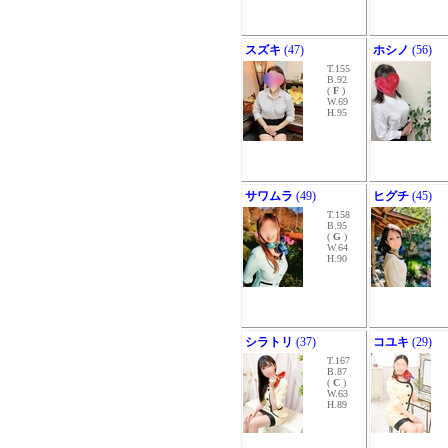
スズキ
(47)
ホシノ
(56)
T.155
B.92
(
F
)
W.69
H.95
サワムラ
(49)
ヒグチ
(45)
T.158
B.95
(
G
)
W.64
H.90
シラトリ
(37)
コユキ
(29)
T.167
B.87
(
C
)
W.63
H.89