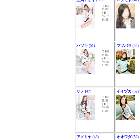
立川アオイ
(56)
ハシモト
(41)
T.166
B.88
(
E
)
W.62
H.88
ハヅキ
(51)
マツバラ
(54)
T.163
B.96
(
G
)
W.68
H.98
リノ
(47)
イイヅカ
(52)
T.160
B.88
(
D
)
W.60
H.88
アメミヤ
(43)
オオワダ
(52)