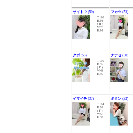
サイトウ
(50)
フカツ
(53)
T.160
B.98
(
H
)
W.70
H.96
クボ
(55)
ナナセ
(30)
T.156
B.95
(
E
)
W.66
H.95
イマイチ
(37)
ボタン
(32)
T.164
B.98
(
F
)
W.65
H.98