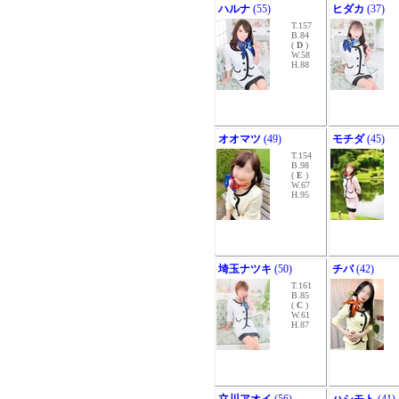
ハルナ
(55)
ヒダカ
(37)
T.157
B.84
(
D
)
W.58
H.88
オオマツ
(49)
モチダ
(45)
T.154
B.98
(
E
)
W.67
H.95
埼玉ナツキ
(50)
チバ
(42)
T.161
B.85
(
C
)
W.61
H.87