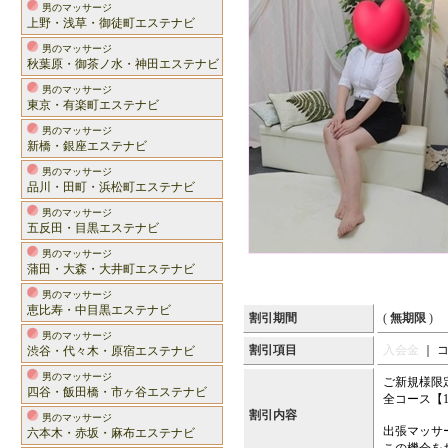
男のマッサージ
上野・浅草・御徒町エステナビ
男のマッサージ
秋葉原・御茶ノ水・神田エステナビ
男のマッサージ
東京・有楽町エステナビ
男のマッサージ
新橋・銀座エステナビ
男のマッサージ
品川・田町・浜松町エステナビ
男のマッサージ
五反田・目黒エステナビ
男のマッサージ
蒲田・大森・大井町エステナビ
男のマッサージ
恵比寿・中目黒エステナビ
割引期間
(
無期限
)
男のマッサージ
割引項目
入会金
｜ 
渋谷・代々木・原宿エステナビ
男のマッサージ
ご新規様限
四谷・飯田橋・市ヶ谷エステナビ
全コース【1
割引内容
男のマッサージ
出張マッサ
六本木・赤坂・麻布エステナビ