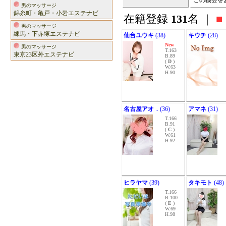
この機会を
男のマッサージ
錦糸町・亀戸・小岩エステナビ
在籍登録
131
名 ｜
■
男のマッサージ
練馬・下赤塚エステナビ
仙台ユウキ
(38)
キウチ
(28)
New
男のマッサージ
T.163
東京23区外エステナビ
B.89
(
D
)
W.63
H.90
名古屋アオ
.. (36)
アマネ
(31)
T.166
B.91
(
C
)
W.61
H.92
ヒラヤマ
(39)
タキモト
(48)
T.166
B.100
(
E
)
W.69
H.98