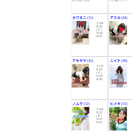
カワタニ
(31)
アスカ
(44)
T.168
B.86
(
C
)
W.60
H.85
アキヤマ
(42)
ニイナ
(40)
T.170
B.83
(
C
)
W.60
H.88
ノムラ
(32)
ヒメキ
(51)
T.160
B.92
(
E
)
W.61
H.91