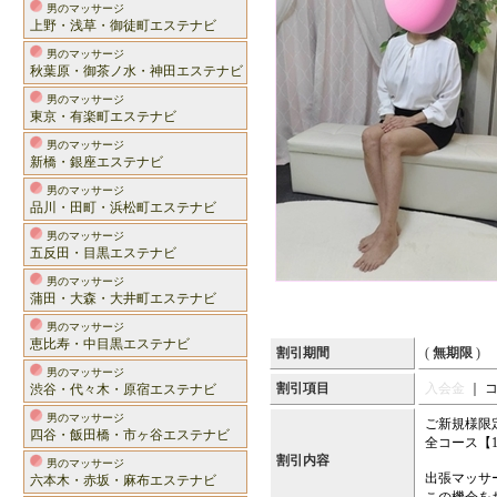
男のマッサージ
上野・浅草・御徒町エステナビ
男のマッサージ
秋葉原・御茶ノ水・神田エステナビ
男のマッサージ
東京・有楽町エステナビ
男のマッサージ
新橋・銀座エステナビ
男のマッサージ
品川・田町・浜松町エステナビ
男のマッサージ
五反田・目黒エステナビ
男のマッサージ
蒲田・大森・大井町エステナビ
男のマッサージ
恵比寿・中目黒エステナビ
割引期間
(
無期限
)
男のマッサージ
割引項目
入会金
｜ 
渋谷・代々木・原宿エステナビ
男のマッサージ
ご新規様限
四谷・飯田橋・市ヶ谷エステナビ
全コース【1
割引内容
男のマッサージ
出張マッサ
六本木・赤坂・麻布エステナビ