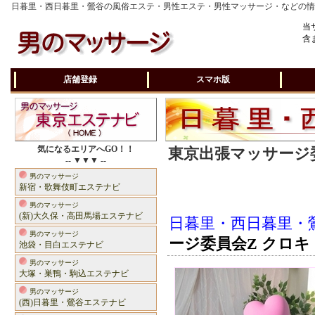
日暮里・西日暮里・鶯谷の風俗エステ・男性エステ・男性マッサージ・などの
当
含
店舗登録
スマホ版
気になるエリアへGO！！
東京出張マッサージ委
-- ▼▼▼ --
男のマッサージ
新宿・歌舞伎町エステナビ
男のマッサージ
(新)大久保・高田馬場エステナビ
日暮里・西日暮里・
男のマッサージ
ージ委員会Z クロキ
池袋・目白エステナビ
男のマッサージ
大塚・巣鴨・駒込エステナビ
男のマッサージ
(西)日暮里・鶯谷エステナビ