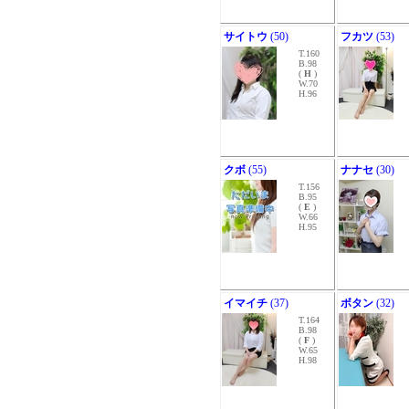
サイトウ
(50)
フカツ
(53)
T.160
B.98
(
H
)
W.70
H.96
クボ
(55)
ナナセ
(30)
T.156
B.95
(
E
)
W.66
H.95
イマイチ
(37)
ボタン
(32)
T.164
B.98
(
F
)
W.65
H.98