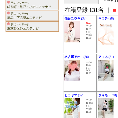
この機会を
男のマッサージ
錦糸町・亀戸・小岩エステナビ
在籍登録
131
名 ｜
■
男のマッサージ
練馬・下赤塚エステナビ
仙台ユウキ
(38)
キウチ
(28)
New
男のマッサージ
T.163
東京23区外エステナビ
B.89
(
D
)
W.63
H.90
名古屋アオ
.. (36)
アマネ
(31)
T.166
B.91
(
C
)
W.61
H.92
ヒラヤマ
(39)
タキモト
(48)
T.166
B.100
(
E
)
W.69
H.98