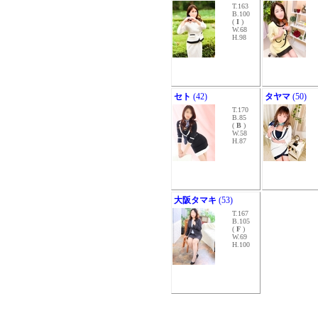
T.163
B.100
(
I
)
W.68
H.98
セト
(42)
タヤマ
(50)
T.170
B.85
(
B
)
W.58
H.87
大阪タマキ
(53)
T.167
B.105
(
F
)
W.69
H.100