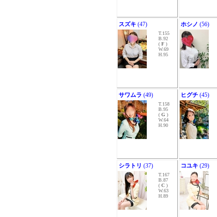
スズキ
(47)
ホシノ
(56)
T.155
B.92
(
F
)
W.69
H.95
サワムラ
(49)
ヒグチ
(45)
T.158
B.95
(
G
)
W.64
H.90
シラトリ
(37)
コユキ
(29)
T.167
B.87
(
C
)
W.63
H.89