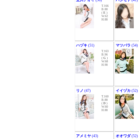
立川アオイ
(56)
ハシモト
(41)
T.166
B.88
(
E
)
W.62
H.88
ハヅキ
(51)
マツバラ
(54)
T.163
B.96
(
G
)
W.68
H.98
リノ
(47)
イイヅカ
(52)
T.160
B.88
(
D
)
W.60
H.88
アメミヤ
(43)
オオワダ
(52)