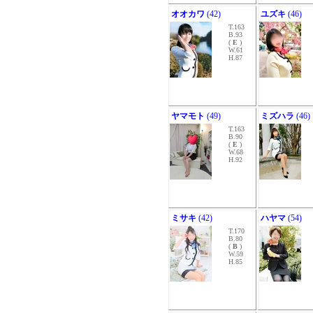
オオカワ
(42)
ユズキ
(46)
T.163
B.93
(
E
)
W.61
H.87
ヤマモト
(49)
ミズハラ
(46)
T.163
B.90
(
E
)
W.68
H.92
ミサキ
(42)
ハヤマ
(54)
T.170
B.80
(
B
)
W.59
H.85