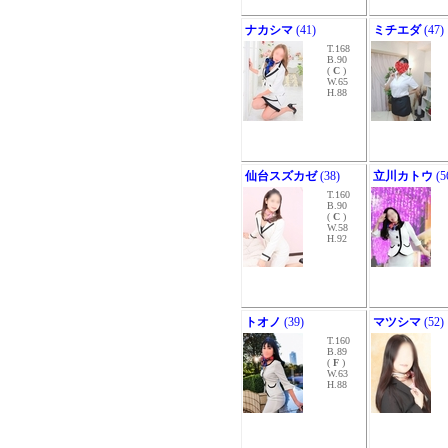
ナカシマ
(41)
ミチエダ
(47)
T.168
B.90
(
C
)
W.65
H.88
仙台スズカゼ
(38)
立川カトウ
(5
T.160
B.90
(
C
)
W.58
H.92
トオノ
(39)
マツシマ
(52)
T.160
B.89
(
F
)
W.63
H.88