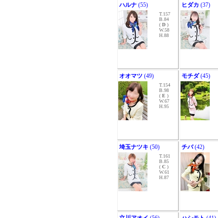
ハルナ
(55)
ヒダカ
(37)
T.157
B.84
(
D
)
W.58
H.88
オオマツ
(49)
モチダ
(45)
T.154
B.98
(
E
)
W.67
H.95
埼玉ナツキ
(50)
チバ
(42)
T.161
B.85
(
C
)
W.61
H.87